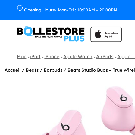
Aller
au
Opening Hours- Mon-Fri : 10:00AM – 20:00PM
contenu
Mac
iPad
iPhone
Apple Watch
AirPods
Apple 
Accueil
/
Beats
/
Earbuds
/ Beats Studio Buds – True Wire