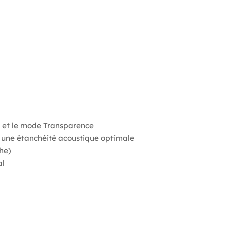
C) et le mode Transparence
t une étanchéité acoustique optimale
he)
al