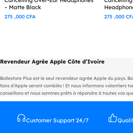
Cancelling Over-Ear Headphones
Cancelling
– Matte Black
Headphone
275 ,000
CFA
275 ,000
CF
Revendeur Agrée Apple Côte d’Ivoire
Bollestore Plus est le seul revendeur agrée Apple du pays. Bo
fans d’Apple seront comblés ! Et nous informons volontiers 
conseillons et nous sommes prêts à répondre à toutes vos que
Customer Support 24/7
Quali