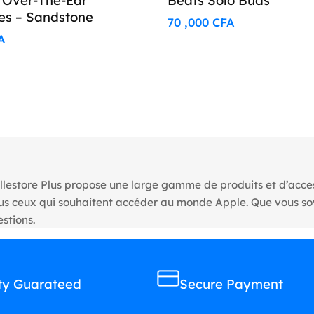
 Over-The-Ear
Beats Solo Buds
s – Sandstone
70 ,000
CFA
A
llestore Plus propose une large gamme de produits et d’access
tous ceux qui souhaitent accéder au monde Apple. Que vous s
stions.
ty Guarateed
Secure Payment