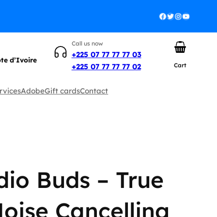
Facebook
Twitter
Instagram
YouTube
Call us now
+225 07 77 77 77 03
ôte d’Ivoire
Cart
+225 07 77 77 77 02
rvices
Adobe
Gift cards
Contact
dio Buds – True
Noise Cancelling