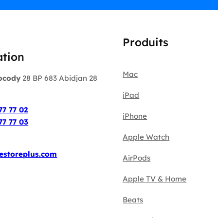
Produits
ation
Mac
ocody
28 BP 683 Abidjan 28
iPad
:
77 77 02
iPhone
77 77 03
Apple Watch
estoreplus.com
AirPods
Apple TV & Home
Beats