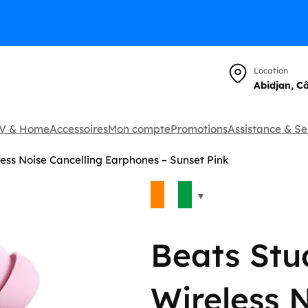
Location
Abidjan, C
TV & Home
Accessoires
Mon compte
Promotions
Assistance & Se
less Noise Cancelling Earphones – Sunset Pink
🔍
Beats Stu
Wireless 