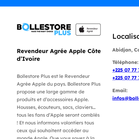
Localis
Abidjan, C
Revendeur Agrée Apple Côte
d’Ivoire
Téléphone
+225 07 77 
Bollestore Plus est le Revendeur
+225 07 77 
Agrée Apple du pays. Bollestore Plus
Email:
propose une large gamme de
infos@boll
produits et d’accessoires Apple.
Housses, écouteurs, sacs, claviers…
tous les fans d’Apple seront comblés
! Et nous informons volontiers tous
ceux qui souhaitent accéder au
monde Apple. Que vous soyez à la