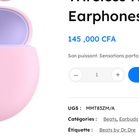
Earphones
145 ,000
CFA
Son puissant. Sensations parfai
quantité
–
+
de
Beats
Studio
Buds
–
True
UGS :
MMT83ZM/A
Wireless
Noise
Catégories :
Beats
,
Earbuds
Cancelling
Earphones
Étiquette :
Beats by Dr. Dre
–