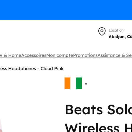
Location
Abidjan, C
TV & Home
Accessoires
Mon compte
Promotions
Assistance & Se
less Headphones – Cloud Pink
🔍
Beats Sol
Wireless 