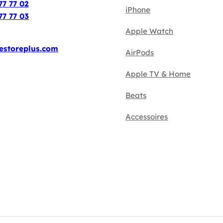
77 77 02
iPhone
77 77 03
Apple Watch
estoreplus.com
AirPods
Apple TV & Home
Beats
Accessoires