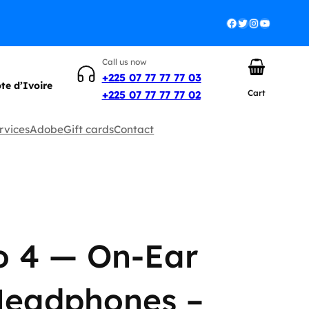
Facebook
Twitter
Instagram
YouTube
Call us now
+225 07 77 77 77 03
ôte d’Ivoire
Cart
+225 07 77 77 77 02
rvices
Adobe
Gift cards
Contact
o 4 — On-Ear
Headphones –