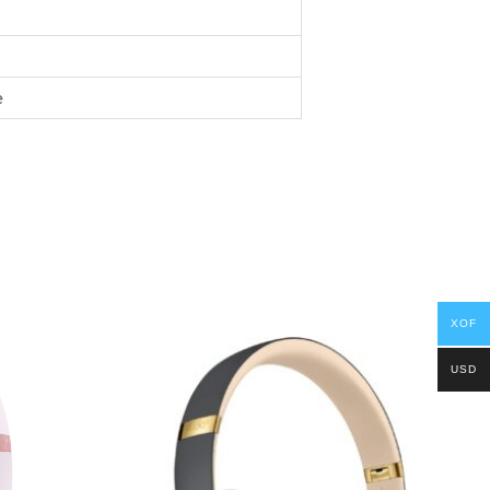
e
XOF
USD