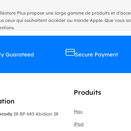
llestore Plus propose une large gamme de produits et d’access
tous ceux qui souhaitent accéder au monde Apple. Que vous s
stions.
ty Guarateed
Secure Payment
Produits
ation
Mac
ocody
28 BP 683 Abidjan 28
iPad
: