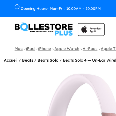
Aller
au
Opening Hours- Mon-Fri : 10:00AM – 20:00PM
contenu
Mac
iPad
iPhone
Apple Watch
AirPods
Apple 
Accueil
/
Beats
/
Beats Solo
/ Beats Solo 4 — On-Ear Wire