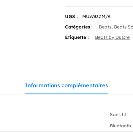
4
—
On-
UGS :
MUW33ZM/A
Ear
Wireless
Catégories :
Beats
,
Beats So
Headphones
–
Étiquette :
Beats by Dr. Dre
Cloud
Pink
Informations complémentaires
Sans fil
Bluetooth