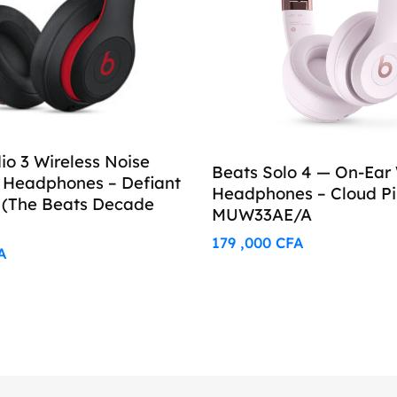
io 3 Wireless Noise
Beats Solo 4 — On-Ear 
g Headphones – Defiant
Headphones – Cloud P
 (The Beats Decade
MUW33AE/A
179 ,000
CFA
A