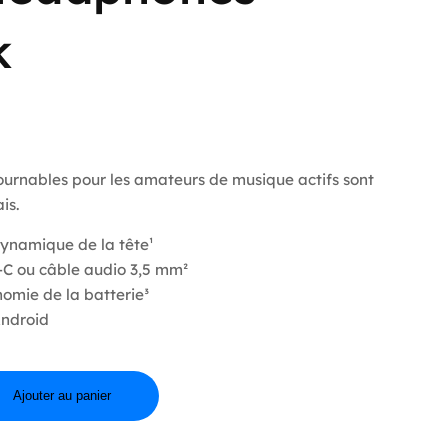
k
ournables pour les amateurs de musique actifs sont
is.
dynamique de la tête¹
-C ou câble audio 3,5 mm²
omie de la batterie³
Android
Ajouter au panier