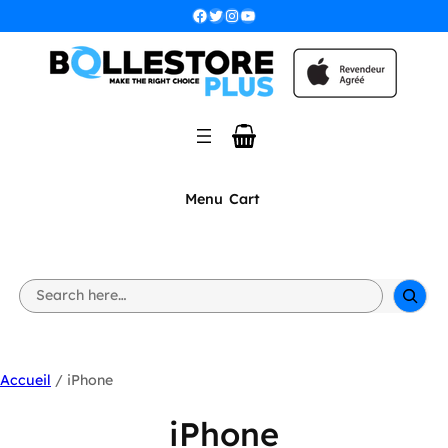
Facebook
Twitter
Instagram
YouTube
Menu
Cart
S
e
a
r
c
h
Accueil
/ iPhone
iPhone