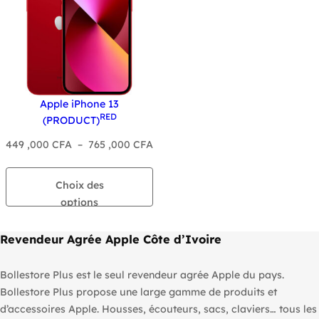
Apple iPhone 13
RED
(PRODUCT)
Plage
449 ,000
CFA
–
765 ,000
CFA
de
prix :
Choix des
449
options
,000 CFA
à
Revendeur Agrée Apple Côte d’Ivoire
765
,000 CFA
Bollestore Plus est le seul revendeur agrée Apple du pays.
Bollestore Plus propose une large gamme de produits et
d’accessoires Apple. Housses, écouteurs, sacs, claviers… tous les