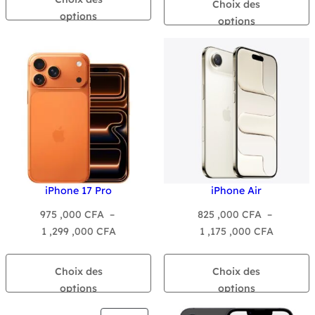
Choix des
575
999
options
options
,000 CFA
,000 CF
à
à
750
1
,000 CFA
,675
,000 CF
iPhone 17 Pro
iPhone Air
975 ,000
CFA
–
825 ,000
CFA
–
Plage
Plage
1 ,299 ,000
CFA
1 ,175 ,000
CFA
de
de
prix :
prix :
Choix des
Choix des
975
825
options
options
,000 CFA
,000 CF
à
à