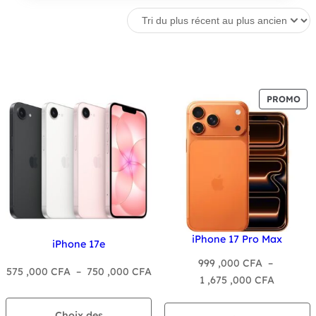
PR
PROMO
EN
PR
iPhone 17 Pro Max
iPhone 17e
999 ,000
CFA
–
Plage
575 ,000
CFA
–
750 ,000
CFA
Plage
1 ,675 ,000
CFA
de
de
prix :
prix :
Choix des