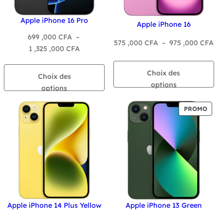
Apple iPhone 16 Pro
Apple iPhone 16
699 ,000
CFA
–
P
575 ,000
CFA
–
975 ,000
CFA
Plage
1 ,325 ,000
CFA
d
de
p
prix :
Choix des
Choix des
5
699
options
options
,
,000 CFA
à
à
PR
PROMO
9
1
EN
,
PR
,325
,000 CFA
Apple iPhone 14 Plus Yellow
Apple iPhone 13 Green