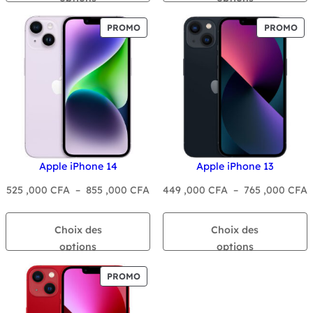
,000 CFA
,
à
à
PRODUIT
PR
PROMO
PROMO
930
8
EN
EN
PROMOTION
PR
,000 CFA
,
Apple iPhone 14
Apple iPhone 13
Plage
P
525 ,000
CFA
–
855 ,000
CFA
449 ,000
CFA
–
765 ,000
CFA
de
d
prix :
p
Choix des
Choix des
525
4
options
options
,000 CFA
,
à
à
PRODUIT
PROMO
855
7
EN
PROMOTION
,000 CFA
,