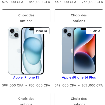
Plage
P
575 ,000
CFA
–
865 ,000
CFA
449 ,000
CFA
–
765 ,000
CFA
de
d
prix :
p
Choix des
Choix des
575
4
options
options
,000 CFA
,
à
à
PRODUIT
PR
PROMO
PROMO
865
7
EN
EN
PROMOTION
PR
,000 CFA
,
Apple iPhone 15
Apple iPhone 14 Plus
Plage
P
599 ,000
CFA
–
930 ,000
CFA
549 ,000
CFA
–
865 ,000
CFA
de
d
prix :
p
Choix des
Choix des
599
5
options
options