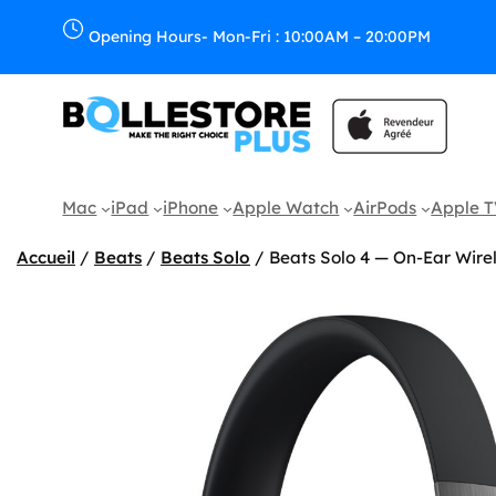
Aller
au
Opening Hours- Mon-Fri : 10:00AM – 20:00PM
contenu
Mac
iPad
iPhone
Apple Watch
AirPods
Apple 
Accueil
/
Beats
/
Beats Solo
/ Beats Solo 4 — On-Ear Wire