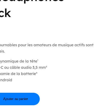
ck
ournables pour les amateurs de musique actifs sont
is.
dynamique de la tête¹
-C ou câble audio 3,5 mm²
omie de la batterie³
Android
Ajouter au panier