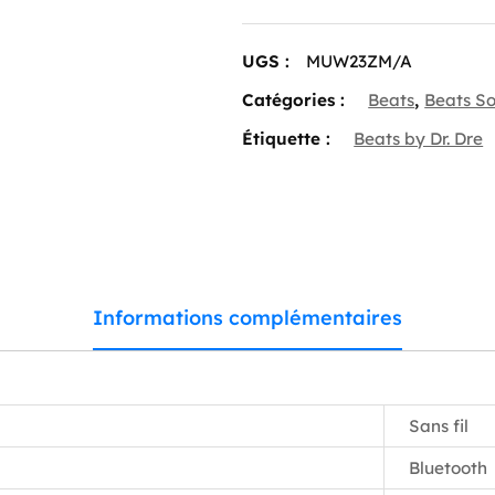
4
—
On-
UGS :
MUW23ZM/A
Ear
Wireless
Catégories :
Beats
,
Beats So
Headphones
–
Étiquette :
Beats by Dr. Dre
Matte
Black
Informations complémentaires
Sans fil
Bluetooth