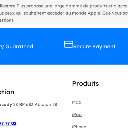
llestore Plus propose une large gamme de produits et d’access
tous ceux qui souhaitent accéder au monde Apple. Que vous s
stions.
ty Guarateed
Secure Payment
Produits
ation
Mac
ocody
28 BP 683 Abidjan 28
iPad
:
77 77 02
iPhone