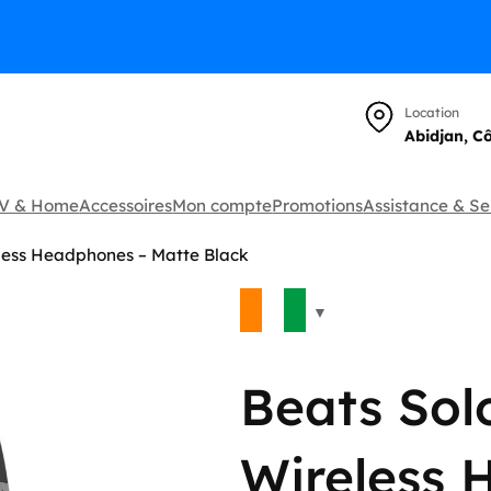
Location
Abidjan, C
TV & Home
Accessoires
Mon compte
Promotions
Assistance & Se
less Headphones – Matte Black
🔍
Beats Sol
Wireless 