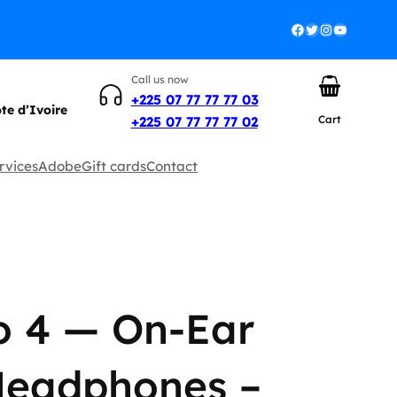
Facebook
Twitter
Instagram
YouTube
Call us now
+225 07 77 77 77 03
ôte d’Ivoire
Cart
+225 07 77 77 77 02
rvices
Adobe
Gift cards
Contact
o 4 — On-Ear
Headphones –