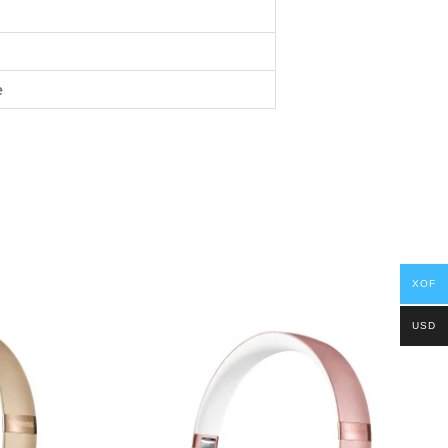
e
XOF
USD