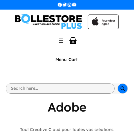
Facebook
Twitter
Instagram
YouTube
Menu
Cart
S
e
a
r
Adobe
c
h
Tout Creative Cloud pour toutes vos créations.