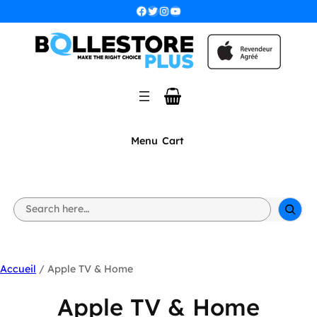
Facebook
Twitter
Instagram
YouTube
Menu
Cart
S
e
a
r
c
h
Accueil
/ Apple TV & Home
Apple TV & Home