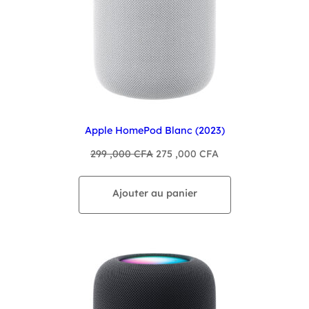
Apple HomePod Blanc (2023)
Le
Le
299 ,000
CFA
275 ,000
CFA
prix
prix
initial
actuel
Ajouter au panier
était :
est :
299
275
,000 CFA.
,000 CFA.