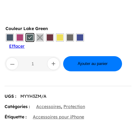
Couleur
Lake Green
Effacer
quantité
–
+
de
Ajouter au panier
iPhone 16
Plus
Silicone
Case
with
UGS :
MYYH3ZM/A
MagSafe
Catégories :
Accessoires
,
Protection
Étiquette :
Accessoires pour iPhone