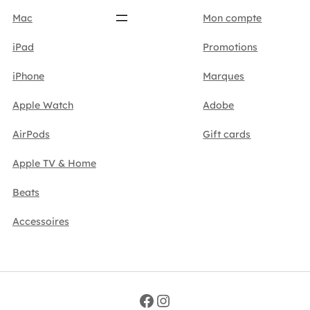
Mac
Mon compte
iPad
Promotions
iPhone
Marques
Apple Watch
Adobe
AirPods
Gift cards
Apple TV & Home
Beats
Accessoires
Facebook
Instagram