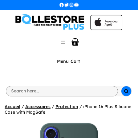
Aller
Facebook
Twitter
Instagram
YouTube
au
contenu
Menu
Cart
S
e
a
r
Accueil
/
Accessoires
/
Protection
/ iPhone 16 Plus Silicone
c
Case with MagSafe
h