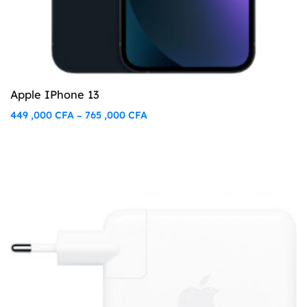
Apple IPhone 13
449 ,000
CFA
765 ,000
CFA
–
Plage
de
prix :
449
,000 CFA
à
765
,000 CFA