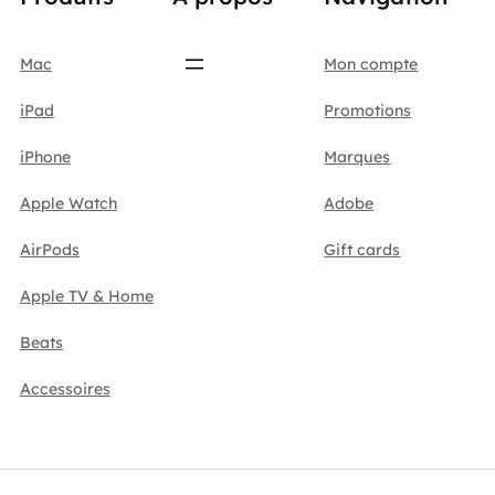
Mac
Mon compte
iPad
Promotions
iPhone
Marques
Apple Watch
Adobe
AirPods
Gift cards
Apple TV & Home
Beats
Accessoires