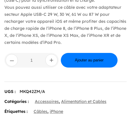
(USB‑C) pour la synchronisation et la charge.
Vous pouvez aussi utiliser ce câble avec votre adaptateur
secteur Apple USB-C 29 W, 30 W, 61 W ou 87 W pour
recharger votre appareil iOS et même profiter des capacités
de charge rapide de l’iPhone 8, de l’iPhone 8 Plus, de l’iPhone
X, de l’iPhone XS, de l’iPhone XS Max, de l’iPhone XR et de
certains modèles d’iPad Pro.
quantité
–
+
de
Ajouter au panier
USB-
C
to
Lightning
Cable
UGS :
MKQ42ZM/A
(2m)
Catégories :
Accessoires
,
Alimentation et Cables
Étiquettes :
Câbles
,
iPhone