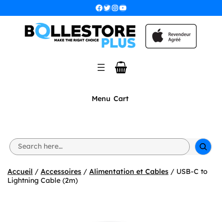
Aller
Facebook
Twitter
Instagram
YouTube
au
contenu
Menu
Cart
S
e
a
r
Accueil
/
Accessoires
/
Alimentation et Cables
/ USB-C to
c
Lightning Cable (2m)
h