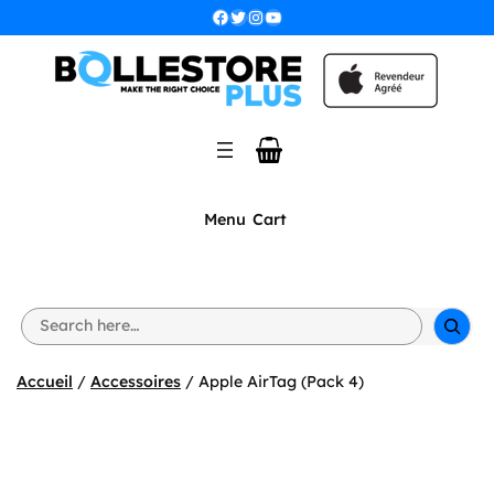
Aller
Facebook
Twitter
Instagram
YouTube
au
contenu
Menu
Cart
S
e
a
r
Accueil
/
Accessoires
/ Apple AirTag (Pack 4)
c
h
🔍