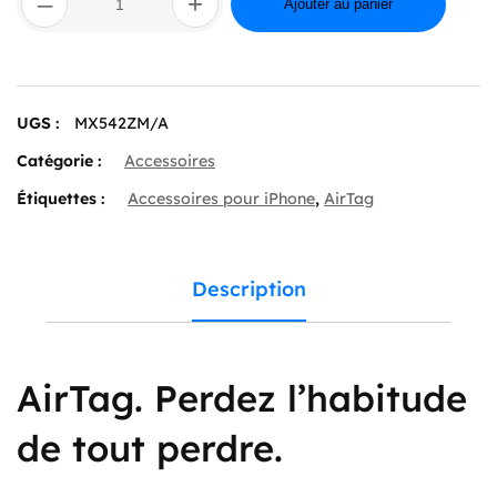
–
+
de
Ajouter au panier
Apple
AirTag
(Pack
4)
UGS :
MX542ZM/A
Catégorie :
Accessoires
Étiquettes :
Accessoires pour iPhone
,
AirTag
Description
AirTag. Perdez l’habitude
de tout perdre.