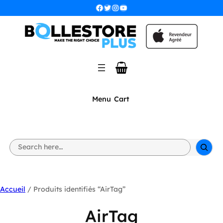
Facebook
Twitter
Instagram
YouTube
Menu
Cart
S
e
a
r
c
h
Accueil
/ Produits identifiés “AirTag”
AirTag