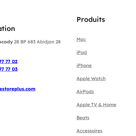
Produits
ation
Mac
ocody
28 BP 683 Abidjan 28
iPad
:
77 77 02
iPhone
77 77 03
Apple Watch
estoreplus.com
AirPods
Apple TV & Home
Beats
Accessoires