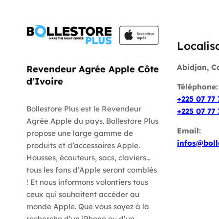
Localis
Abidjan, C
Revendeur Agrée Apple Côte
d’Ivoire
Téléphone
+225 07 77 
Bollestore Plus est le Revendeur
+225 07 77 
Agrée Apple du pays. Bollestore Plus
Email:
propose une large gamme de
infos@boll
produits et d’accessoires Apple.
Housses, écouteurs, sacs, claviers…
tous les fans d’Apple seront comblés
! Et nous informons volontiers tous
ceux qui souhaitent accéder au
monde Apple. Que vous soyez à la
recherche d’un iPhone ou d’un