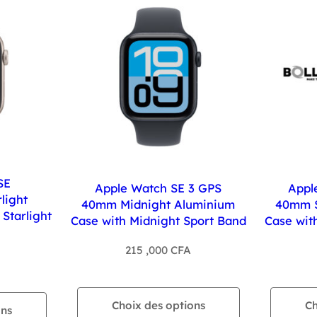
SE
Apple Watch SE 3 GPS
Appl
light
40mm Midnight Aluminium
40mm S
Starlight
Case with Midnight Sport Band
Case with
215 ,000
CFA
Choix des options
Ch
ons