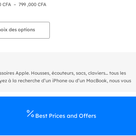
Plage
00
CFA
–
799 ,000
CFA
de
prix :
699
oix des options
,000 CFA
à
799
,000 CFA
oires Apple. Housses, écouteurs, sacs, claviers… tous les
oyez à la recherche d’un iPhone ou d’un MacBook, nous vous
Best Prices and Offers