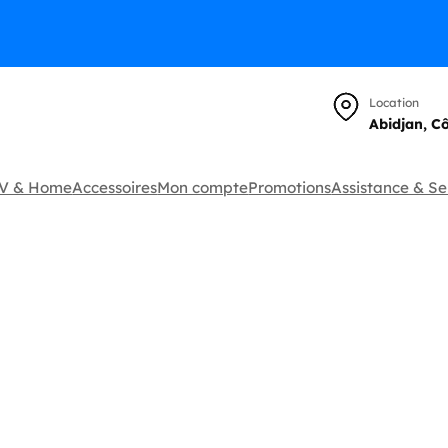
Location
Abidjan, C
TV & Home
Accessoires
Mon compte
Promotions
Assistance & Se