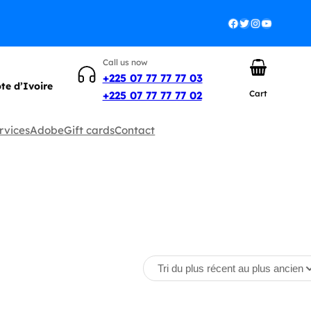
Facebook
Twitter
Instagram
YouTube
Call us now
+225 07 77 77 77 03
ôte d’Ivoire
Cart
+225 07 77 77 77 02
rvices
Adobe
Gift cards
Contact