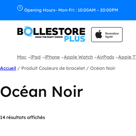
Aller
au
Opening Hours- Mon-Fri : 10:00AM – 20:00PM
contenu
Mac
iPad
iPhone
Apple Watch
AirPods
Apple 
Accueil
/ Produit Couleurs de bracelet / Océan Noir
Océan Noir
Trié
14 résultats affichés
du
plus