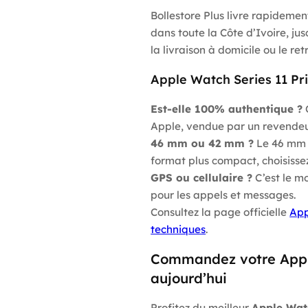
Bollestore Plus livre rapideme
dans toute la Côte d’Ivoire, j
la livraison à domicile ou le re
Apple Watch Series 11 Pri
Est-elle 100% authentique ?
O
Apple, vendue par un revendeu
46 mm ou 42 mm ?
Le 46 mm o
format plus compact, choisisse
GPS ou cellulaire ?
C’est le m
pour les appels et messages.
Consultez la page officielle
App
techniques
.
Commandez votre Appl
aujourd’hui
Profitez du meilleur
Apple Watc