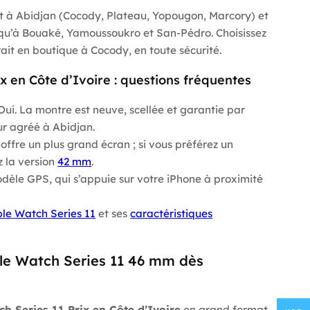
nt à Abidjan (Cocody, Plateau, Yopougon, Marcory) et
usqu’à Bouaké, Yamoussoukro et San-Pédro. Choisissez
trait en boutique à Cocody, en toute sécurité.
x en Côte d’Ivoire : questions fréquentes
ui. La montre est neuve, scellée et garantie par
r agréé à Abidjan.
ffre un plus grand écran ; si vous préférez un
z la version
42 mm
.
odèle GPS, qui s’appuie sur votre iPhone à proximité
le Watch Series 11
et ses
caractéristiques
e Watch Series 11 46 mm dès
h Series 11 Prix en Côte d’Ivoire
en grand format