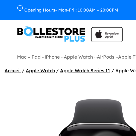
Aller
au
Opening Hours- Mon-Fri : 10:00AM – 20:00PM
contenu
Mac
iPad
iPhone
Apple Watch
AirPods
Apple 
Accueil
/
Apple Watch
/
Apple Watch Series 11
/ Apple Wa