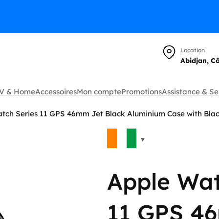
Location
Abidjan, C
TV & Home
Accessoires
Mon compte
Promotions
Assistance & Se
tch Series 11 GPS 46mm Jet Black Aluminium Case with Bla
🔍
Apple Wat
11 GPS 4