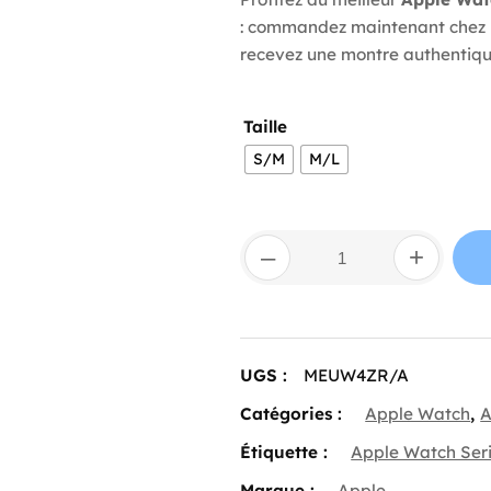
: commandez maintenant chez B
recevez une montre authentique
Taille
S/M
M/L
quantité
–
+
de
Apple
Watch
Series
11 GPS 46mm Jet
Black
UGS :
MEUW4ZR/A
Aluminium
Case
Catégories :
Apple Watch
,
A
with
Black
Étiquette :
Apple Watch Seri
Sport
Band
Marque :
Apple