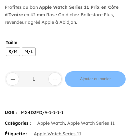
Profitez du bon
Apple Watch Series 11 Prix en Côte
d’Ivoire
en 42 mm Rose Gold chez Bollestore Plus,
revendeur agréé Apple à Abidjan.
Taille
S/M
M/L
quantité
–
+
de
Ajouter au panier
Apple
Watch
Series
11 GPS 42mm Rose
Gold
UGS :
MX4D3FD/A-1-1-1-1
Aluminium
Case
Catégories :
Apple Watch
,
Apple Watch Series 11
with
Light
Étiquette :
Apple Watch Series 11
Blush