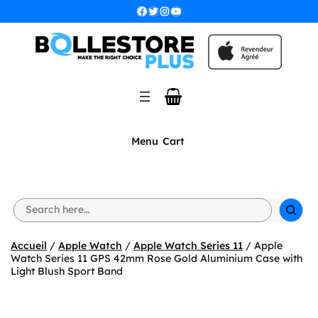
Aller
Facebook
Twitter
Instagram
YouTube
au
contenu
Menu
Cart
S
e
a
r
Accueil
/
Apple Watch
/
Apple Watch Series 11
/ Apple
c
Watch Series 11 GPS 42mm Rose Gold Aluminium Case with
h
Light Blush Sport Band