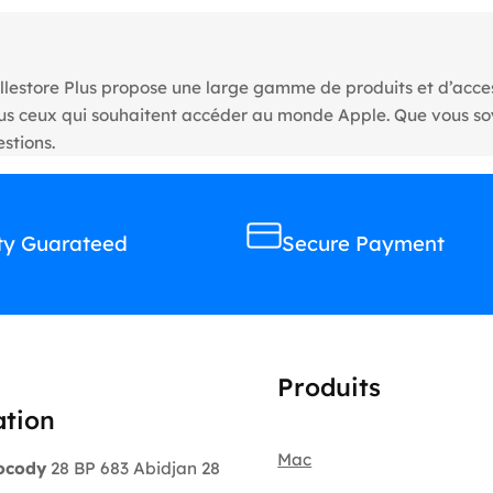
llestore Plus propose une large gamme de produits et d’access
tous ceux qui souhaitent accéder au monde Apple. Que vous s
stions.
ty Guarateed
Secure Payment
Produits
ation
Mac
ocody
28 BP 683 Abidjan 28