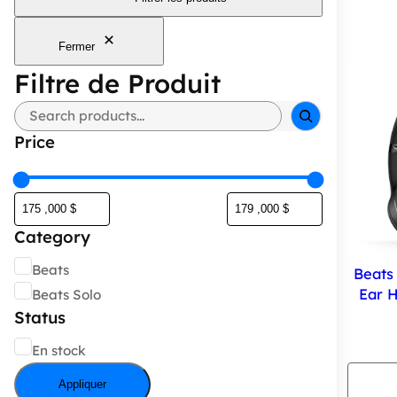
Fermer
Filtre de Produit
Rechercher
Price
Category
Catégorie
Beats
Beats
Ear 
Beats Solo
Status
État
En stock
Appliquer