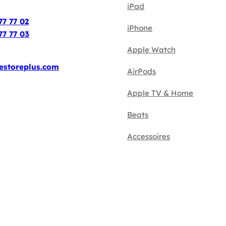
iPad
:
77 77 02
iPhone
77 77 03
Apple Watch
estoreplus.com
AirPods
Apple TV & Home
Beats
Accessoires