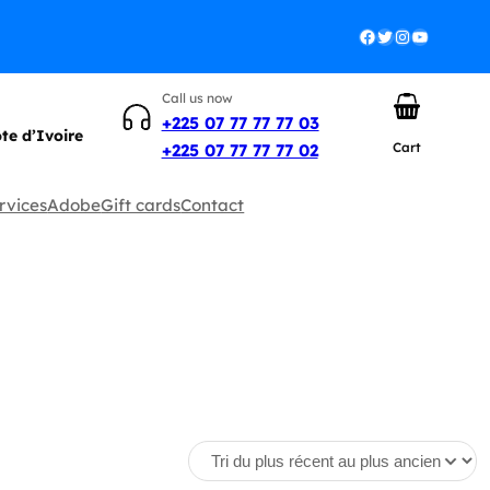
Facebook
Twitter
Instagram
YouTube
Call us now
+225 07 77 77 77 03
ôte d’Ivoire
Cart
+225 07 77 77 77 02
rvices
Adobe
Gift cards
Contact