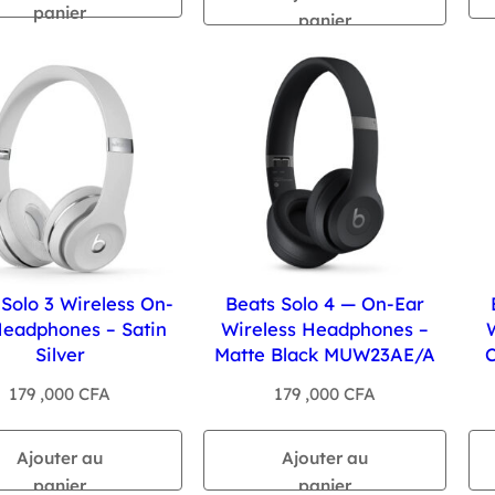
panier
panier
 Solo 3 Wireless On-
Beats Solo 4 — On-Ear
Headphones – Satin
Wireless Headphones –
Silver
Matte Black MUW23AE/A
179 ,000
CFA
179 ,000
CFA
Ajouter au
Ajouter au
panier
panier