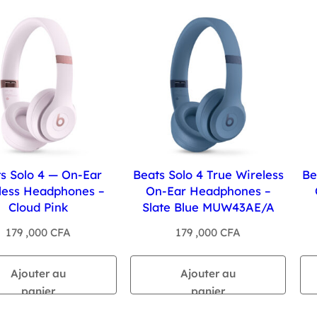
s Solo 4 — On-Ear
Beats Solo 4 True Wireless
Be
less Headphones –
On-Ear Headphones –
Cloud Pink
Slate Blue MUW43AE/A
179 ,000
CFA
179 ,000
CFA
Ajouter au
Ajouter au
panier
panier