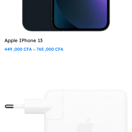
Apple IPhone 13
449 ,000
CFA
765 ,000
CFA
–
Plage
de
prix :
449
,000 CFA
à
765
,000 CFA