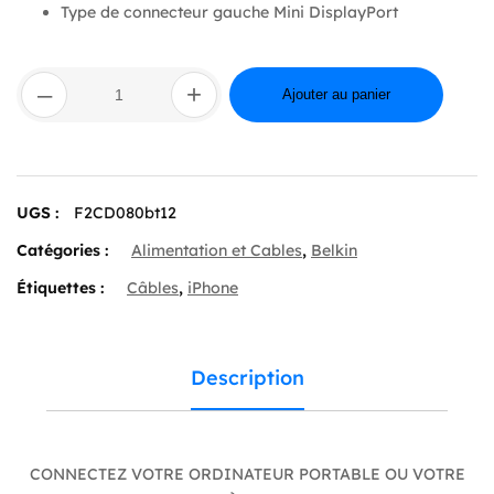
Type de connecteur gauche Mini DisplayPort
quantité
–
+
de
Ajouter au panier
Belkin
câble
adaptateur
–
DisplayPort
UGS :
F2CD080bt12
/
HDMI
Catégories :
Alimentation et Cables
,
Belkin
–
3.6
Étiquettes :
Câbles
,
iPhone
m
Description
CONNECTEZ VOTRE ORDINATEUR PORTABLE OU VOTRE