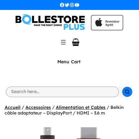
Aller
Facebook
Twitter
Instagram
YouTube
au
contenu
Menu
Cart
S
e
a
r
Accueil
/
Accessoires
/
Alimentation et Cables
/ Belkin
c
câble adaptateur – DisplayPort / HDMI – 3.6 m
h