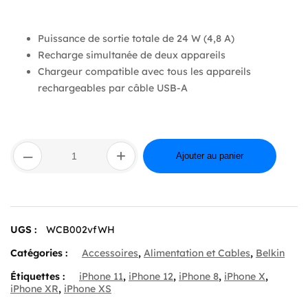
Puissance de sortie totale de 24 W (4,8 A)
Recharge simultanée de deux appareils
Chargeur compatible avec tous les appareils
rechargeables par câble USB-A
quantité
–
+
de
Ajouter au panier
BOOST
CHARGE™
Dual
USB-
A
UGS :
WCB002vfWH
Wall
Charger
Catégories :
Accessoires
,
Alimentation et Cables
,
Belkin
24W,
White
Étiquettes :
iPhone 11
,
iPhone 12
,
iPhone 8
,
iPhone X
,
iPhone XR
,
iPhone XS