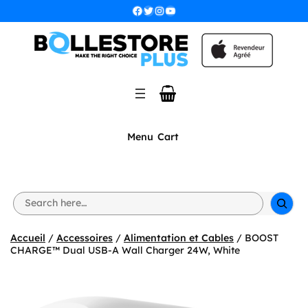
Aller
Facebook
Twitter
Instagram
YouTube
au
contenu
Menu
Cart
S
e
a
r
Accueil
/
Accessoires
/
Alimentation et Cables
/ BOOST
c
CHARGE™ Dual USB-A Wall Charger 24W, White
h