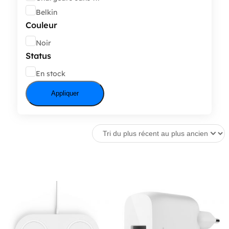
Belkin
Couleur
Couleur
Noir
Status
État
En stock
Appliquer