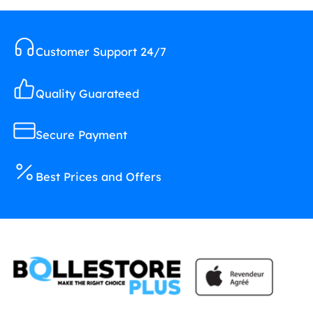
Customer Support 24/7
Quality Guarateed
Secure Payment
Best Prices and Offers