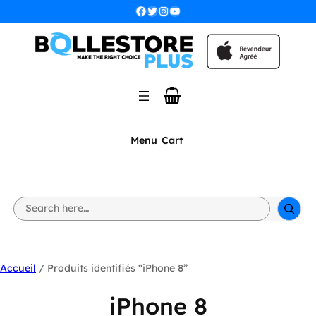
Facebook
Twitter
Instagram
YouTube
Menu
Cart
S
e
a
r
c
h
Accueil
/ Produits identifiés “iPhone 8”
iPhone 8