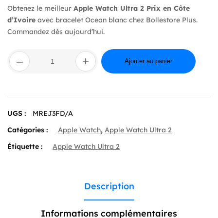
Obtenez le meilleur
Apple Watch Ultra 2 Prix en Côte
d’Ivoire
avec bracelet Ocean blanc chez Bollestore Plus.
Commandez dès aujourd’hui.
quantité
–
+
de
Ajouter au panier
Apple
Watch
Ultra
2
GPS
UGS :
MREJ3FD/A
+
Cellular
Catégories :
Apple Watch
,
Apple Watch Ultra 2
Titanium
Case
Étiquette :
Apple Watch Ultra 2
Blanc
Ocean
Band
49
mm
Description
Informations complémentaires