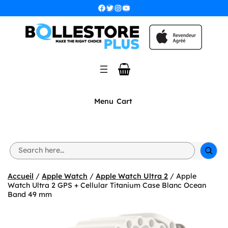
Aller
Facebook
Twitter
Instagram
YouTube
au
contenu
Menu
Cart
S
e
a
r
Accueil
/
Apple Watch
/
Apple Watch Ultra 2
/ Apple
c
Watch Ultra 2 GPS + Cellular Titanium Case Blanc Ocean
h
Band 49 mm