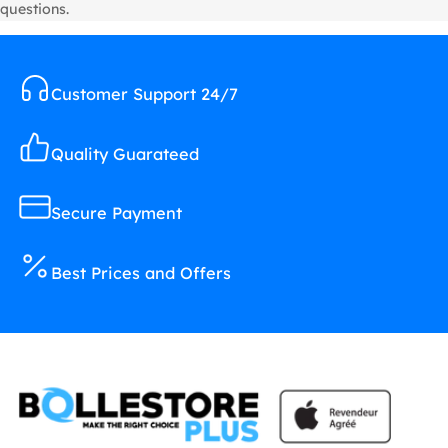
questions.
Customer Support 24/7
Quality Guarateed
Secure Payment
Best Prices and Offers