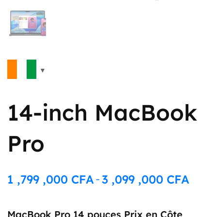
14-inch MacBook
Pro
1 ,799 ,000
CFA
3 ,099 ,000
CFA
–
Plage
de
prix :
MacBook Pro 14 pouces Prix en Côte