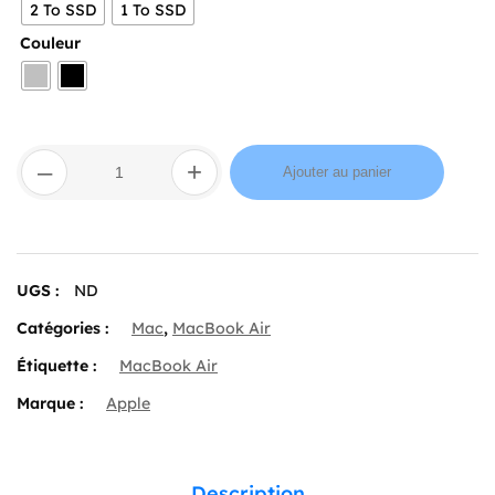
2 To SSD
1 To SSD
Couleur
quantité
–
+
de
Ajouter au panier
14-
inch
MacBook
Pro
UGS :
ND
Catégories :
Mac
,
MacBook Air
Étiquette :
MacBook Air
Marque :
Apple
Description