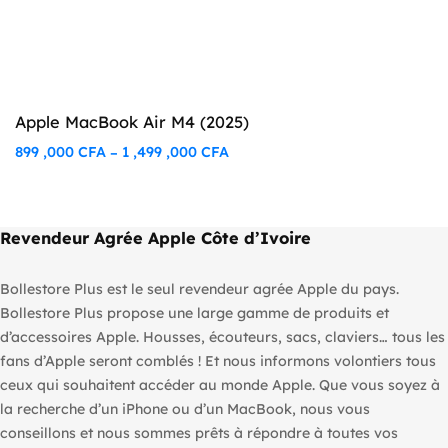
Apple MacBook Air M4 (2025)
899 ,000
CFA
1 ,499 ,000
CFA
–
Plage
de
prix :
899
Revendeur Agrée Apple Côte d’Ivoire
,000 CFA
à
Bollestore Plus est le seul revendeur agrée Apple du pays.
1
Bollestore Plus propose une large gamme de produits et
,499
d’accessoires Apple. Housses, écouteurs, sacs, claviers… tous les
,000 CFA
fans d’Apple seront comblés ! Et nous informons volontiers tous
ceux qui souhaitent accéder au monde Apple. Que vous soyez à
la recherche d’un iPhone ou d’un MacBook, nous vous
conseillons et nous sommes prêts à répondre à toutes vos