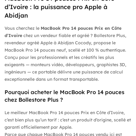
1
d’Ivoire : la puissance pro Apple à
,799
Abidjan
,000 CFA
à
Vous cherchez le
MacBook Pro 14 pouces Prix en Côte
3
d’Ivoire
chez un vendeur fiable et agréé ? Bollestore Plus,
,099
revendeur agréé Apple à Abidjan Cocody, propose le
,000 CFA
MacBook Pro 14 pouces neuf, scellé et 100 % authentique.
Conçu pour les professionnels et les créatifs les plus
exigeants — monteurs vidéo, développeurs, graphistes 3D,
ingénieurs — ce portable délivre une puissance de calcul
exceptionnelle dans un format transportable.
Pourquoi acheter le MacBook Pro 14 pouces
chez Bollestore Plus ?
Le meilleur MacBook Pro 14 pouces Prix en Côte d’Ivoire,
c’est bien plus qu’un tarif : c’est un produit d’origine, scellé et
garanti officiellement par Apple.
Parce que chaque MacBook Pro 14 pouces vendu ici est