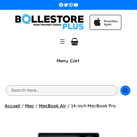
Aller
Facebook
Twitter
Instagram
YouTube
au
contenu
Menu
Cart
S
e
a
r
Accueil
/
Mac
/
MacBook Air
/ 14-inch MacBook Pro
c
h
🔍