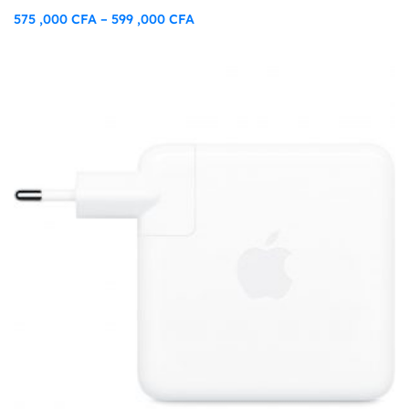
575 ,000
CFA
599 ,000
CFA
–
Plage
de
prix :
575
,000 CFA
à
599
,000 CFA