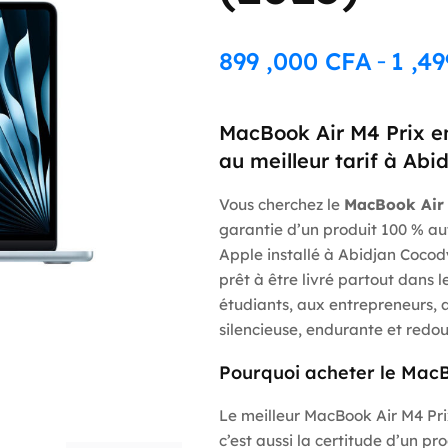
899 ,000
CFA
1 ,4
–
Plage
de
prix :
MacBook Air M4 Prix en 
899
au meilleur tarif à Abi
,000 CFA
Vous cherchez le
MacBook Air 
à
garantie d’un produit 100 % au
1
Apple installé à Abidjan Cocody
,499
prêt à être livré partout dans 
,000 CFA
étudiants, aux entrepreneurs, 
silencieuse, endurante et redo
Pourquoi acheter le MacB
Le meilleur MacBook Air M4 Prix
c’est aussi la certitude d’un pr