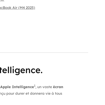
cBook Air (M4 2025)
elligence.
1
c
Apple Intelligence
, un vaste
écran
onçu pour durer et donnera vie à tous