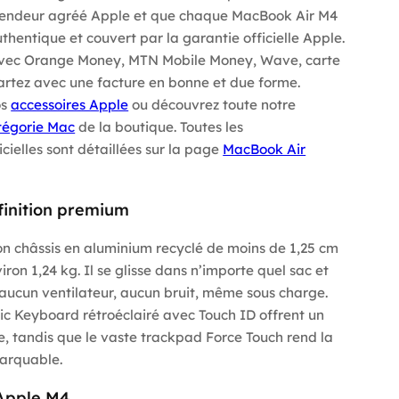
endeur agréé Apple et que chaque MacBook Air M4
uthentique et couvert par la garantie officielle Apple.
 avec Orange Money, MTN Mobile Money, Wave, carte
artez avec une facture en bonne et due forme.
os
accessoires Apple
ou découvrez toute notre
tégorie Mac
de la boutique. Toutes les
cielles sont détaillées sur la page
MacBook Air
 finition premium
n châssis en aluminium recyclé de moins de 1,25 cm
ron 1,24 kg. Il se glisse dans n’importe quel sac et
 aucun ventilateur, aucun bruit, même sous charge.
ic Keyboard rétroéclairé avec Touch ID offrent un
e, tandis que le vaste trackpad Force Touch rend la
marquable.
 Apple M4