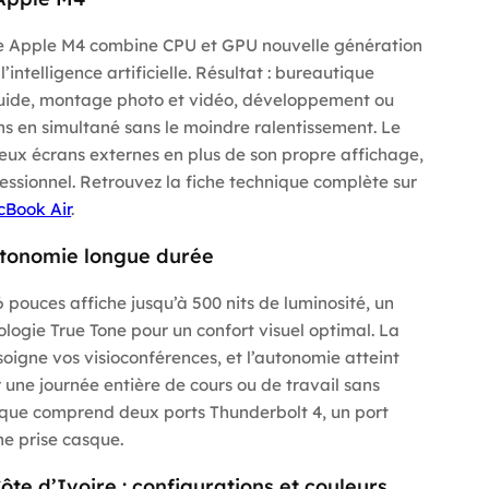
ce Apple M4 combine CPU et GPU nouvelle génération
intelligence artificielle. Résultat : bureautique
luide, montage photo et vidéo, développement ou
ns en simultané sans le moindre ralentissement. Le
ux écrans externes en plus de son propre affichage,
ofessionnel. Retrouvez la fiche technique complète sur
cBook Air
.
utonomie longue durée
 pouces affiche jusqu’à 500 nits de luminosité, un
nologie True Tone pour un confort visuel optimal. La
igne vos visioconférences, et l’autonomie atteint
r une journée entière de cours ou de travail sans
ique comprend deux ports Thunderbolt 4, un port
e prise casque.
te d’Ivoire : configurations et couleurs