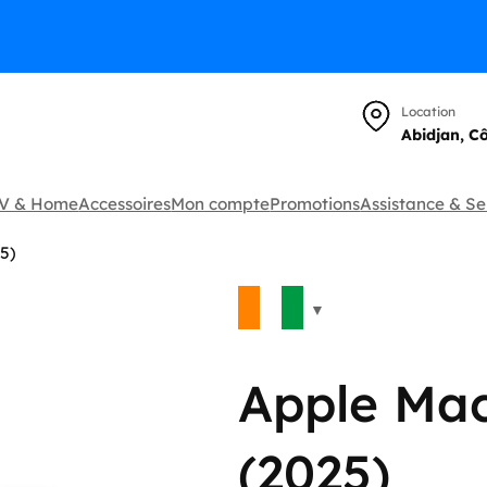
Location
Abidjan, C
TV & Home
Accessoires
Mon compte
Promotions
Assistance & Se
5)
🔍
Apple Ma
(2025)