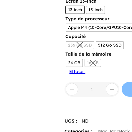
Écran
13-inch
13-inch
15-inch
Type de processeur
Apple M4 (10-Core/GPU10-Cor
Capacité
256 Go SSD
512 Go SSD
Taille de la mémoire
24 GB
16 GB
Effacer
quantité
–
+
de
Apple
MacBook
Air
M4
(2025)
UGS :
ND
Catégories :
Mac
,
MacBook 