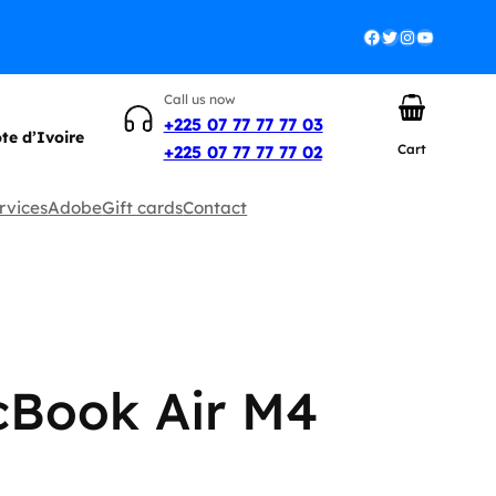
Facebook
Twitter
Instagram
YouTube
Call us now
+225 07 77 77 77 03
ôte d’Ivoire
Cart
+225 07 77 77 77 02
rvices
Adobe
Gift cards
Contact
cBook Air M4