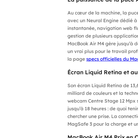
Au cœur de la machine, la pu
avec un Neural Engine dédié à l’
instantanée, navigation web f
gestion de plusieurs applicatio
MacBook Air M4 gère jusqu’à de
un vrai plus pour le travail pr
la page
specs officielles du Ma
Écran Liquid Retina et a
Son écran Liquid Retina de 13,6
milliard de couleurs et la tech
webcam Centre Stage 12 Mpx so
jusqu’à 18 heures : de quoi teni
chercher une prise. La connect
MagSafe 3 pour la charge et un
MacBook Air M4 Prix en Cô