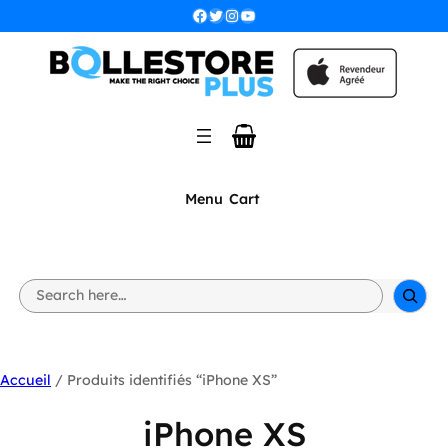
Facebook
Twitter
Instagram
YouTube
Menu
Cart
S
e
a
r
c
h
Accueil
/ Produits identifiés “iPhone XS”
iPhone XS