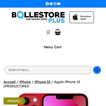
Aller
Facebook
Twitter
Instagram
YouTube
au
contenu
Menu
Cart
S
e
a
r
Accueil
/
iPhone
/
iPhone 13
/ Apple iPhone 13
c
(PRODUCT)RED
h
PROMO !