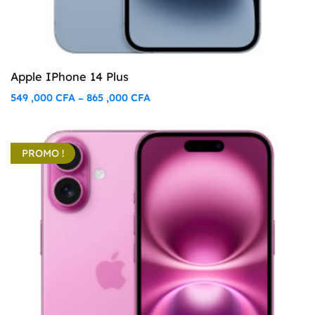
Apple IPhone 14 Plus
549 ,000
CFA
865 ,000
CFA
–
Plage
de
prix :
PROMO !
549
,000 CFA
à
865
,000 CFA