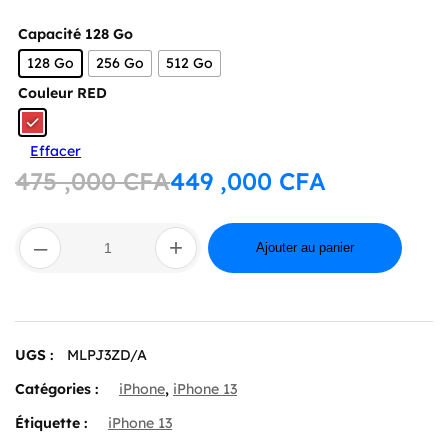
,000 CFA
Capacité
128 Go
128 Go
256 Go
512 Go
Couleur
RED
Effacer
475 ,000
CFA
449 ,000
CFA
Le
Le
prix
prix
initial
actuel
quantité
était :
est :
–
+
de
Ajouter au panier
475
449
Apple
,000 CFA.
,000 CFA.
iPhone
13
(PRODUCT)RED
UGS :
MLPJ3ZD/A
Catégories :
iPhone
,
iPhone 13
Étiquette :
iPhone 13