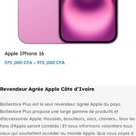
Apple IPhone 16
575 ,000
CFA
975 ,000
CFA
–
Plage
de
prix :
575
Revendeur Agrée Apple Côte d’Ivoire
,000 CFA
à
Bollestore Plus est le seul revendeur agrée Apple du pays.
975
Bollestore Plus propose une large gamme de produits et
,000 CFA
d’accessoires Apple. Housses, écouteurs, sacs, claviers… tous les
fans d’Apple seront comblés ! Et nous informons volontiers tous
ceux qui souhaitent accéder au monde Apple. Que vous soyez à