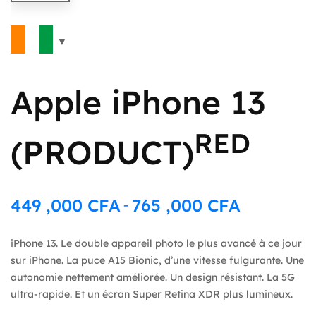
Apple iPhone 13
RED
(PRODUCT)
449 ,000
CFA
765 ,000
CFA
–
Plage
de
iPhone 13. Le double appareil photo le plus avancé à ce jour
prix :
sur iPhone. La puce A15 Bionic, d’une vitesse fulgurante. Une
449
autonomie nettement améliorée. Un design résistant. La 5G
,000 CFA
ultra-rapide. Et un écran Super Retina XDR plus lumineux.
à
765