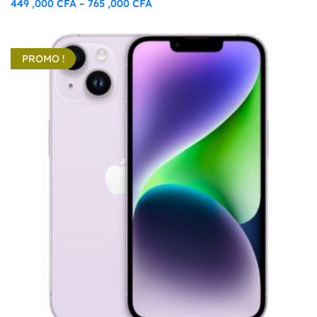
449 ,000
CFA
765 ,000
CFA
–
Plage
de
prix :
PROMO !
449
,000 CFA
à
765
,000 CFA