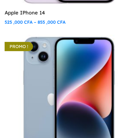
Apple IPhone 14
525 ,000
CFA
855 ,000
CFA
–
Plage
de
prix :
PROMO !
525
,000 CFA
à
855
,000 CFA