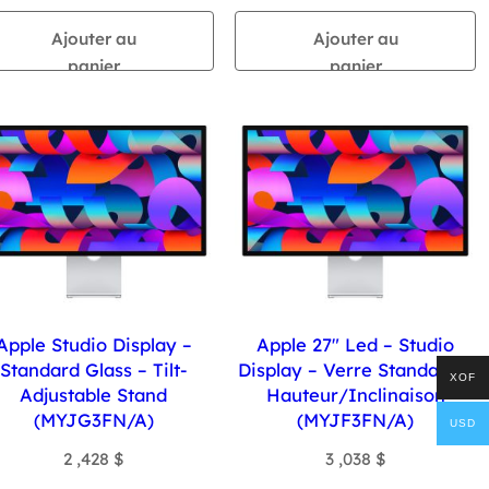
Ajouter au
Ajouter au
panier
panier
Apple Studio Display –
Apple 27″ Led – Studio
Standard Glass – Tilt-
Display – Verre Standard –
XOF
Adjustable Stand
Hauteur/Inclinaison
(MYJG3FN/A)
(MYJF3FN/A)
USD
2 ,428
$
3 ,038
$