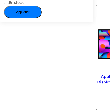
État
En stock
Appliquer
Appl
Displa