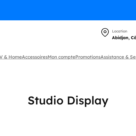
Location
Abidjan, C
TV & Home
Accessoires
Mon compte
Promotions
Assistance & Se
Studio Display