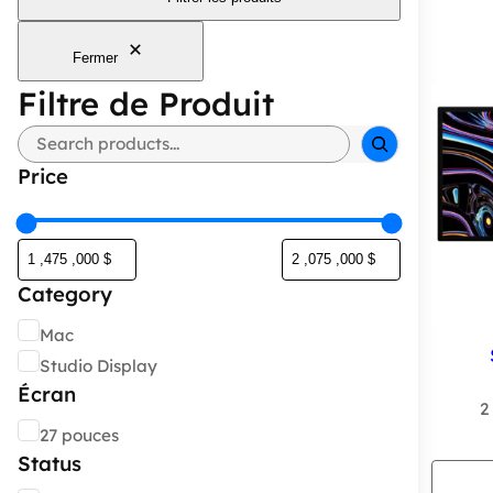
Fermer
Filtre de Produit
Rechercher
Price
Category
Catégorie
Mac
Studio Display
Écran
2
Écran
27 pouces
Status