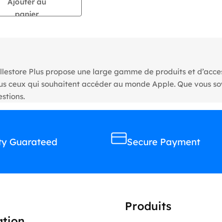
Ajouter au
panier
llestore Plus propose une large gamme de produits et d’access
tous ceux qui souhaitent accéder au monde Apple. Que vous s
stions.
ty Guarateed
Secure Payment
Produits
ation