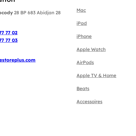
Mac
ocody
28 BP 683 Abidjan 28
iPad
:
77 77 02
iPhone
77 77 03
Apple Watch
estoreplus.com
AirPods
Apple TV & Home
Beats
Accessoires