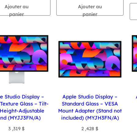
Ajouter au
Ajouter au
panier
panier
e Studio Display –
Apple Studio Display –
exture Glass – Tilt-
Standard Glass – VESA
Height-Adjustable
Mount Adapter (Stand not
and (MYJJ3FN/A)
included) (MYJH3FN/A)
3 ,319
$
2 ,428
$