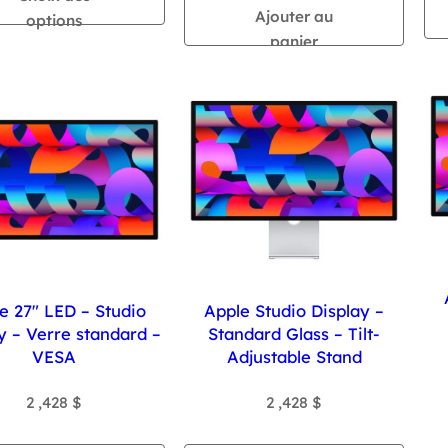
Ajouter au
options
,390 $
panier
à
3
,119 $
e 27″ LED – Studio
Apple Studio Display –
y – Verre standard –
Standard Glass – Tilt-
VESA
Adjustable Stand
2 ,428
$
2 ,428
$