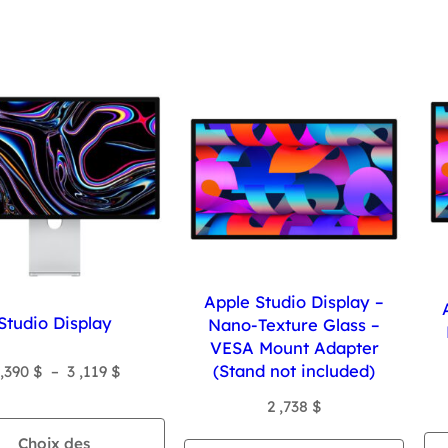
Apple Studio Display –
Studio Display
Nano-Texture Glass –
VESA Mount Adapter
(Stand not included)
Plage
 ,390
$
–
3 ,119
$
de
2 ,738
$
prix :
Choix des
2