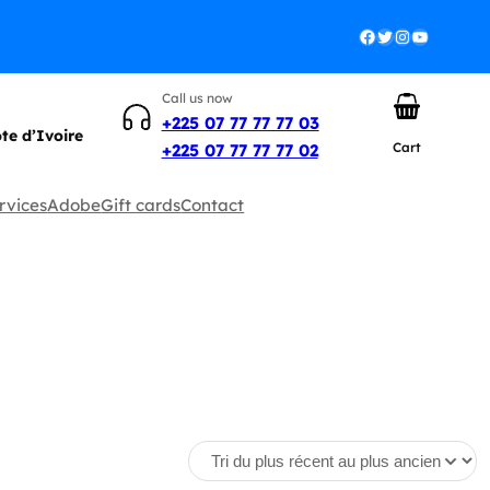
Facebook
Twitter
Instagram
YouTube
Call us now
+225 07 77 77 77 03
ôte d’Ivoire
Cart
+225 07 77 77 77 02
rvices
Adobe
Gift cards
Contact