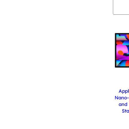
Appl
Nano-T
and 
St