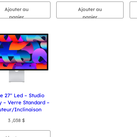
Ajouter au
Ajouter au
panier
panier
e 27″ Led – Studio
y – Verre Standard –
teur/Inclinaison
3 ,038
$