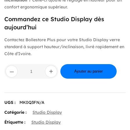
confort ergonomique supérieur.
Commandez ce Studio Display dès
aujourd’hui
Contactez Bollestore Plus pour votre Studio Display verre
standard à support hauteur/inclinaison, livré rapidement en
Côte d’Ivoire.
quantité
–
+
de
Ajouter au panier
Apple
27"
Led
–
Studio
UGS :
MK0Q3FN/A
Display
–
Catégorie :
Studio Display
Verre
Standard
Étiquette :
Studio Display
–
Hauteur/Inclinaison