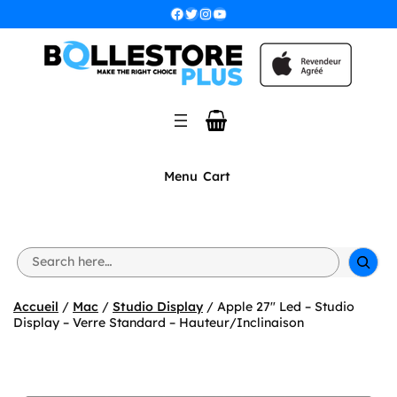
Aller
Facebook
Twitter
Instagram
YouTube
au
contenu
Menu
Cart
S
e
a
r
Accueil
/
Mac
/
Studio Display
/ Apple 27″ Led – Studio
c
Display – Verre Standard – Hauteur/Inclinaison
h