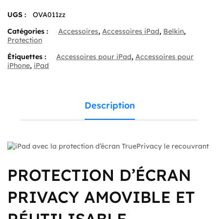
Protector
UGS :
OVA011zz
for
iPad
Catégories :
Accessoires
,
Accessoires iPad
,
Belkin
,
Pro
Protection
11
Étiquettes :
Accessoires pour iPad
,
Accessoires pour
iPhone
,
iPad
Description
PROTECTION D’ÉCRAN
PRIVACY AMOVIBLE ET
RÉUTILISABLE