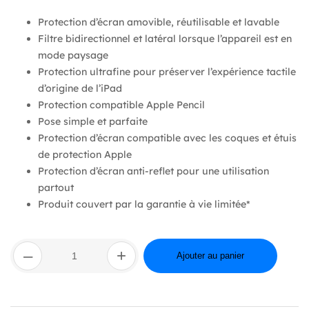
Protection d’écran amovible, réutilisable et lavable
Filtre bidirectionnel et latéral lorsque l’appareil est en
mode paysage
Protection ultrafine pour préserver l’expérience tactile
d’origine de l’iPad
Protection compatible Apple Pencil
Pose simple et parfaite
Protection d’écran compatible avec les coques et étuis
de protection Apple
Protection d’écran anti-reflet pour une utilisation
partout
Produit couvert par la garantie à vie limitée*
quantité
–
+
de
Ajouter au panier
SCREENFORCE™
True
Privacy
Screen