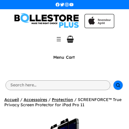
Aller
Facebook
Twitter
Instagram
YouTube
au
contenu
Menu
Cart
S
e
a
r
Accueil
/
Accessoires
/
Protection
/ SCREENFORCE™ True
c
Privacy Screen Protector for iPad Pro 11
h