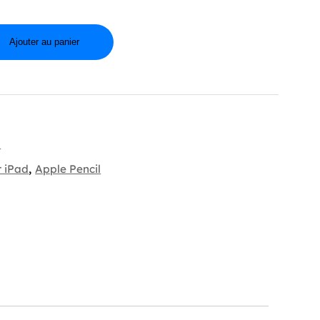
Ajouter au panier
d
r iPad
,
Apple Pencil