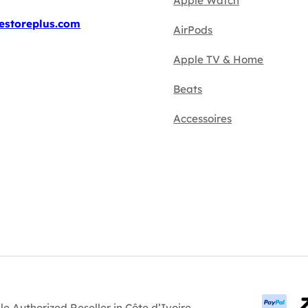
Apple Watch
estoreplus.com
AirPods
Apple TV & Home
Beats
Accessoires
le Authorized Reseller in Côte d’Ivoire