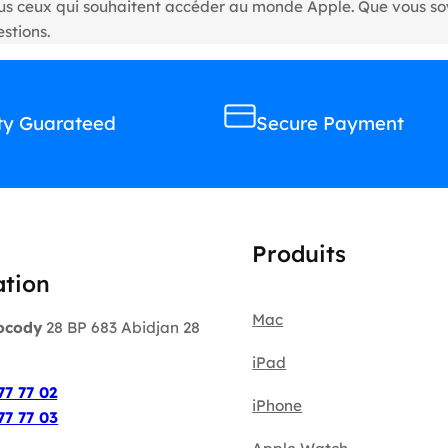
tous ceux qui souhaitent accéder au monde Apple. Que vous s
stions.
ty Guarateed
Secure Payment
Produits
ation
Mac
ocody
28 BP 683 Abidjan 28
iPad
:
77 77 02
iPhone
77 77 03