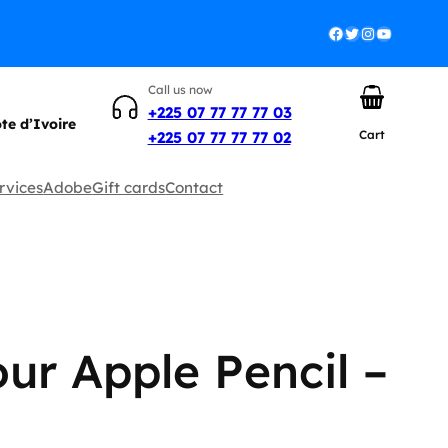
Facebook
Twitter
Instagram
YouTube
Call us now
+225 07 77 77 77 03
ôte d’Ivoire
Cart
+225 07 77 77 77 02
rvices
Adobe
Gift cards
Contact
ur Apple Pencil –