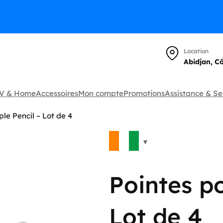
Location
Abidjan, C
TV & Home
Accessoires
Mon compte
Promotions
Assistance & Se
le Pencil – Lot de 4
🔍
Pointes po
Lot de 4