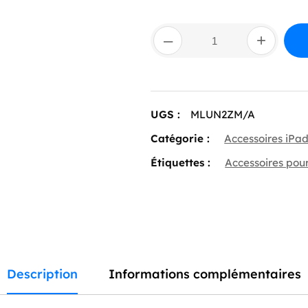
quantité
–
+
de
Pointes
pour
Apple
Pencil
–
UGS :
MLUN2ZM/A
Lot
de
Catégorie :
Accessoires iPa
4
Étiquettes :
Accessoires pou
Description
Informations complémentaires