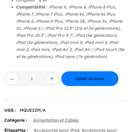
Compatibilité
:
iPhone X, iPhone 8, iPhone 8 Plus,
iPhone 7, iPhone 7 Plus, iPhone 6s, iPhone 6s Plus,
iPhone 6, iPhone 6 Plus, iPhone SE, iPhone 5s, iPhone
5c, iPhone 5 / iPad Pro 12,9″ (1re et 2e générations),
iPad Pro 10,5″, iPad Pro 9,7″, iPad (6e génération),
iPad (5e génération), iPad mini 4, iPad mini 3, iPad
mini 2, iPad mini, iPad Air 2, iPad Air / iPod touch (5e
et 6e générations), iPod nano (7e génération)
quantité
–
+
de
Ajouter au panier
Lightning
to
USB
Cable
(1 m)
UGS :
MQUE2ZM/A
Catégorie :
Alimentation et Cables
Étiquettes :
Accessoires pour iPad
,
Accessoires pour