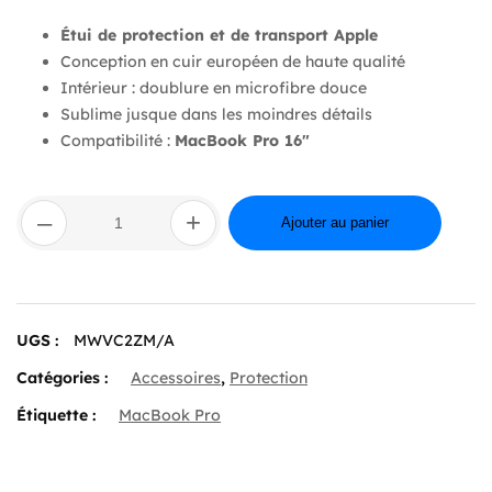
Étui de protection et de transport Apple
Conception en cuir européen de haute qualité
Intérieur : doublure en microfibre douce
Sublime jusque dans les moindres détails
Compatibilité :
MacBook Pro 16″
quantité
–
+
de
Ajouter au panier
Leather
Sleeve
for
16-
inch
UGS :
MWVC2ZM/A
MacBook
Pro
Catégories :
Accessoires
,
Protection
–
Midnight
Étiquette :
MacBook Pro
Blue