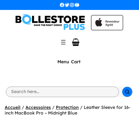
Aller
Facebook
Twitter
Instagram
YouTube
au
contenu
Menu
Cart
S
e
a
r
Accueil
/
Accessoires
/
Protection
/ Leather Sleeve for 16-
c
inch MacBook Pro – Midnight Blue
h