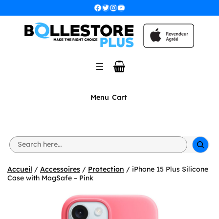
Aller
Facebook
Twitter
Instagram
YouTube
au
contenu
Menu
Cart
S
e
a
r
Accueil
/
Accessoires
/
Protection
/ iPhone 15 Plus Silicone
c
Case with MagSafe – Pink
h