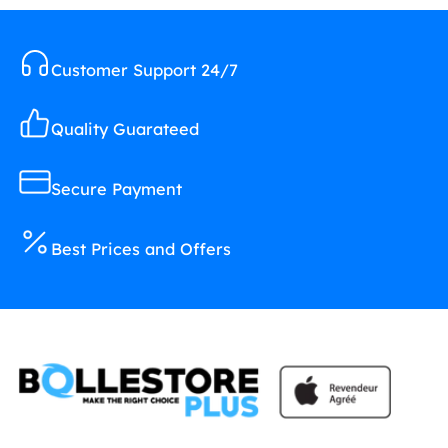
Customer Support 24/7
Quality Guarateed
Secure Payment
Best Prices and Offers