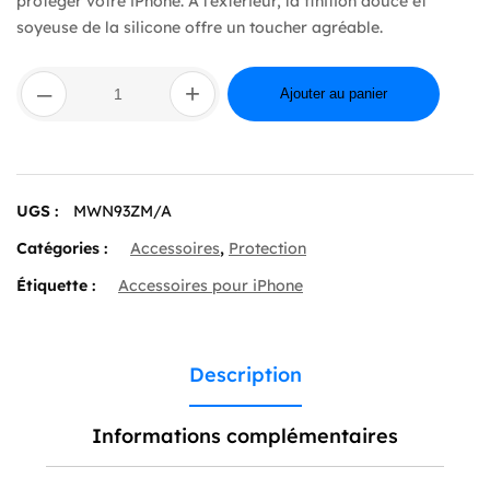
protéger votre iPhone. À l’extérieur, la finition douce et
soyeuse de la silicone offre un toucher agréable.
quantité
–
+
de
Ajouter au panier
iPhone
15
Plus
Silicone
Case
UGS :
MWN93ZM/A
with
MagSafe
Catégories :
Accessoires
,
Protection
–
Pink
Étiquette :
Accessoires pour iPhone
Description
Informations complémentaires