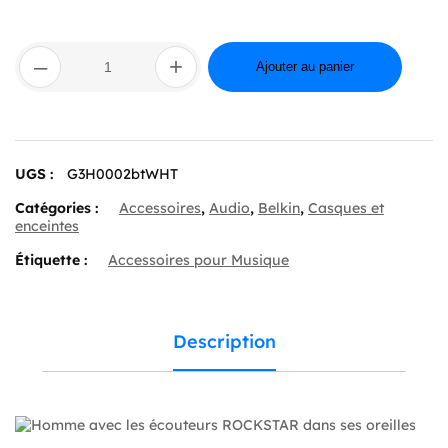
quantité
–
+
de
Ajouter au panier
Headphones
with
USB-
C
Connector,
UGS :
G3H0002btWHT
White
Catégories :
Accessoires
,
Audio
,
Belkin
,
Casques et
enceintes
Étiquette :
Accessoires pour Musique
Description