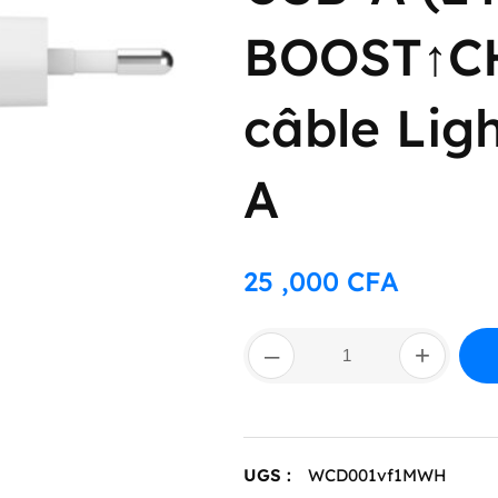
BOOST↑C
câble Lig
A
25 ,000
CFA
quantité
–
+
de
Chargeur
secteur
2
ports
USB-
UGS :
WCD001vf1MWH
A