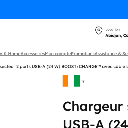
Location
Abidjan, C
TV & Home
Accessoires
Mon compte
Promotions
Assistance & Se
secteur 2 ports USB-A (24 W) BOOST↑CHARGE™ avec câble L
🔍
Chargeur 
USB-A (2