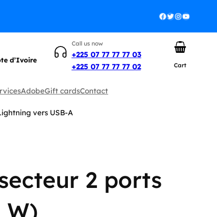
Facebook
Twitter
Instagram
YouTube
Call us now
+225 07 77 77 77 03
ôte d’Ivoire
Cart
+225 07 77 77 77 02
rvices
Adobe
Gift cards
Contact
ightning vers USB-A
secteur 2 ports
4 W)