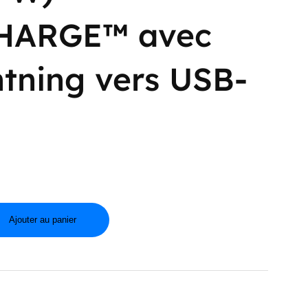
HARGE™ avec
htning vers USB-
Ajouter au panier