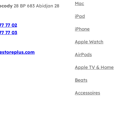
Mac
ocody
28 BP 683 Abidjan 28
iPad
:
77 77 02
iPhone
77 77 03
Apple Watch
estoreplus.com
AirPods
Apple TV & Home
Beats
Accessoires