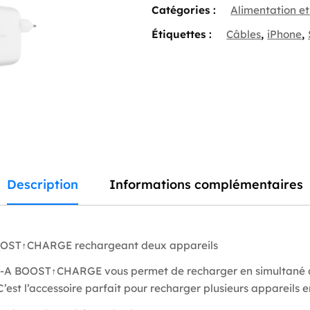
(24
Catégories :
Alimentation et
W)
BOOST↑CHARGE™
Étiquettes :
Câbles
,
iPhone
,
avec
câble
Lightning
vers
USB-
A
Description
Informations complémentaires
B-A BOOST↑CHARGE vous permet de recharger en simultané de
 C’est l’accessoire parfait pour recharger plusieurs appareil