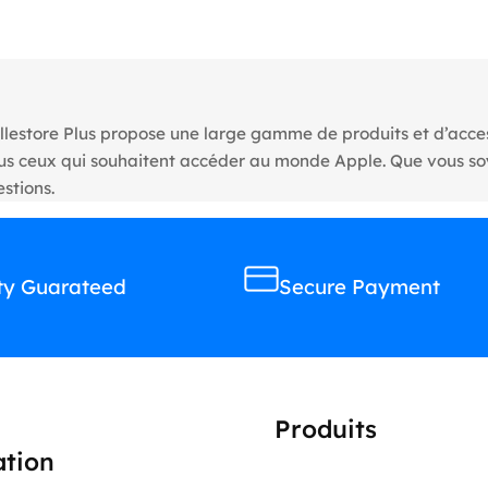
llestore Plus propose une large gamme de produits et d’access
tous ceux qui souhaitent accéder au monde Apple. Que vous s
stions.
ty Guarateed
Secure Payment
Produits
ation