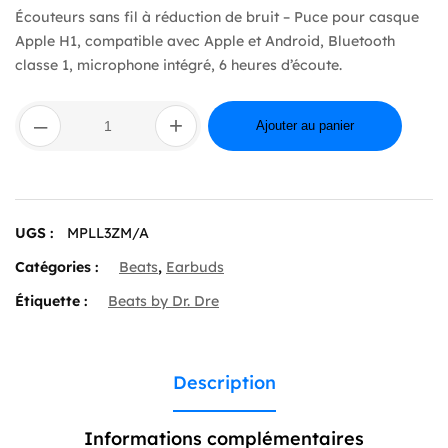
Écouteurs sans fil à réduction de bruit – Puce pour casque
Apple H1, compatible avec Apple et Android, Bluetooth
classe 1, microphone intégré, 6 heures d’écoute.
quantité
–
+
de
Ajouter au panier
Beats
Fit
Pro
True Wireless
Earbuds
UGS :
MPLL3ZM/A
—
Tidal
Catégories :
Beats
,
Earbuds
Blue
Étiquette :
Beats by Dr. Dre
Description
Informations complémentaires