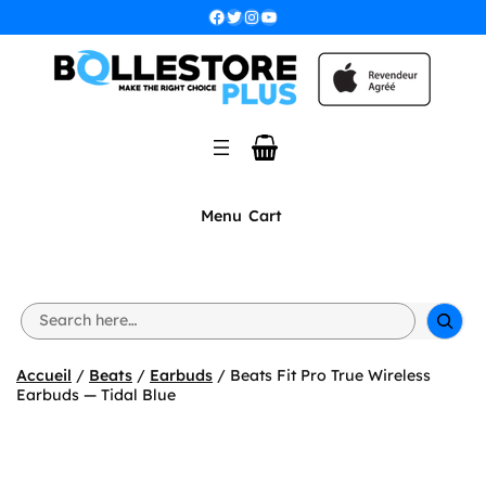
Aller
Facebook
Twitter
Instagram
YouTube
au
contenu
Menu
Cart
S
e
a
r
Accueil
/
Beats
/
Earbuds
/ Beats Fit Pro True Wireless
c
Earbuds — Tidal Blue
h