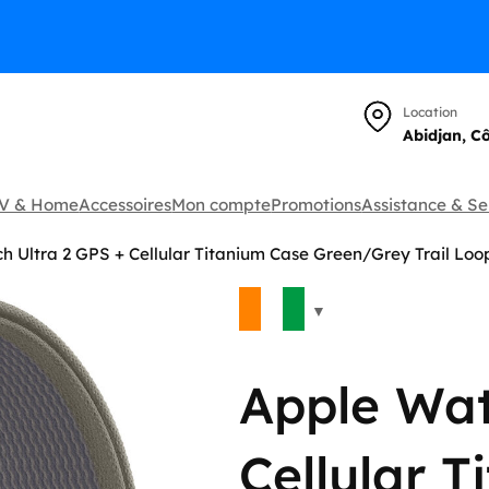
Location
Abidjan, C
TV & Home
Accessoires
Mon compte
Promotions
Assistance & Se
h Ultra 2 GPS + Cellular Titanium Case Green/Grey Trail Lo
🔍
Apple Wat
Cellular 