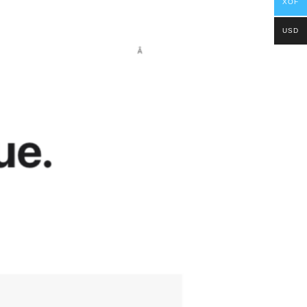
XOF
USD