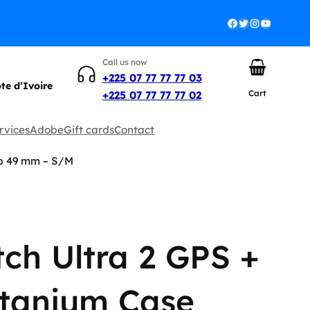
Facebook
Twitter
Instagram
YouTube
Call us now
+225 07 77 77 77 03
ôte d’Ivoire
Cart
+225 07 77 77 77 02
rvices
Adobe
Gift cards
Contact
op 49 mm – S/M
ch Ultra 2 GPS +
Titanium Case