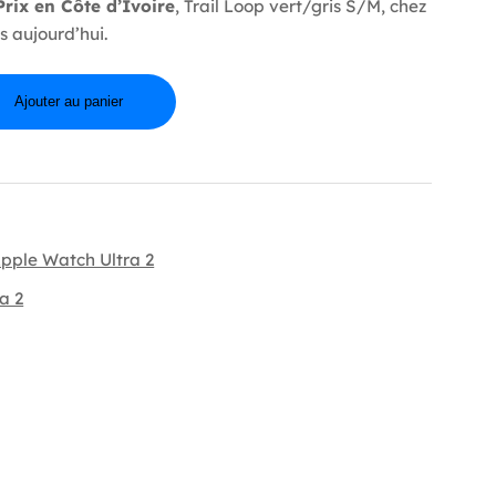
rix en Côte d’Ivoire
, Trail Loop vert/gris S/M, chez
 aujourd’hui.
Ajouter au panier
pple Watch Ultra 2
a 2