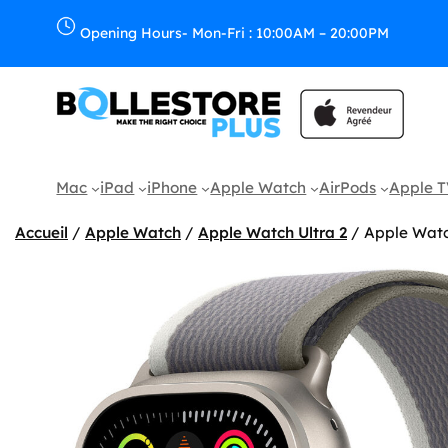
Aller
au
Opening Hours- Mon-Fri : 10:00AM – 20:00PM
contenu
Mac
iPad
iPhone
Apple Watch
AirPods
Apple 
Accueil
/
Apple Watch
/
Apple Watch Ultra 2
/ Apple Watc