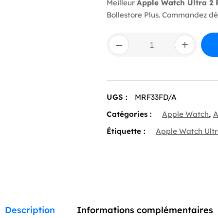
Meilleur
Apple Watch Ultra 2 P
Bollestore Plus. Commandez dès
quantité
–
+
de
Apple
Watch
Ultra
2
GPS
UGS :
MRF33FD/A
+
Cellular
Catégories :
Apple Watch
,
A
Titanium
Case
Étiquette :
Apple Watch Ultr
Green/Grey
Trail
Loop
49
mm
–
S/M
Description
Informations complémentaires