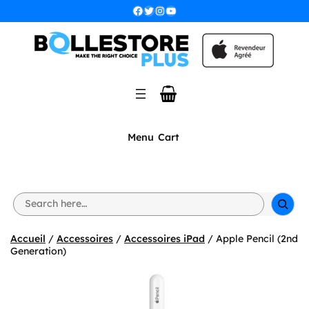
Aller
Facebook
Twitter
Instagram
YouTube
au
contenu
Menu
Cart
S
e
a
r
Accueil
/
Accessoires
/
Accessoires iPad
/ Apple Pencil (2nd
c
Generation)
h