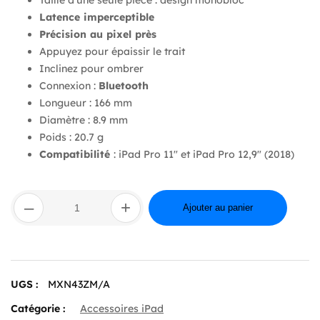
Latence imperceptible
Précision au pixel près
Appuyez pour épaissir le trait
Inclinez pour ombrer
Connexion :
Bluetooth
Longueur : 166 mm
Diamètre : 8.9 mm
Poids : 20.7 g
Compatibilité
: iPad Pro 11″ et iPad Pro 12,9″ (2018)
quantité
–
+
de
Ajouter au panier
Apple
Pencil
(2nd
Generation)
UGS :
MXN43ZM/A
Catégorie :
Accessoires iPad