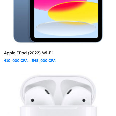
Apple IPad (2022) Wi-Fi
410 ,000
CFA
545 ,000
CFA
–
Plage
de
prix :
410
,000 CFA
à
545
,000 CFA