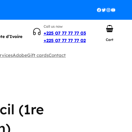
Facebook
Twitter
Instagram
YouTube
Call us now
+225 07 77 77 77 03
ôte d’Ivoire
Cart
+225 07 77 77 77 02
rvices
Adobe
Gift cards
Contact
il (1re
n)