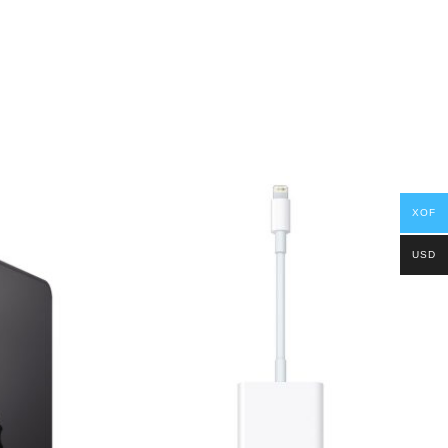
XOF
USD