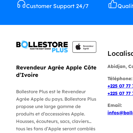
Customer Support 24/7
Quali
Localis
Abidjan, C
Revendeur Agrée Apple Côte
d’Ivoire
Téléphone
+225 07 77 
Bollestore Plus est le Revendeur
+225 07 77 
Agrée Apple du pays. Bollestore Plus
Email:
propose une large gamme de
infos@boll
produits et d’accessoires Apple.
Housses, écouteurs, sacs, claviers…
tous les fans d’Apple seront comblés