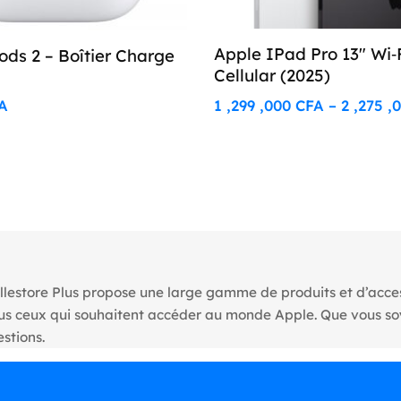
Apple IPad Pro 13″ Wi‑
ods 2 – Boîtier Charge
Cellular (2025)
A
1 ,299 ,000
CFA
–
2 ,275 
Plage
de
prix :
1
,299
,000 CFA
à
2
llestore Plus propose une large gamme de produits et d’access
tous ceux qui souhaitent accéder au monde Apple. Que vous s
,275
stions.
,000 CFA