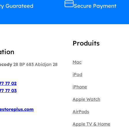
ty Guarateed
Secure Payment
Produits
ation
Mac
ocody
28 BP 683 Abidjan 28
iPad
:
77 77 02
iPhone
77 77 03
Apple Watch
estoreplus.com
AirPods
Apple TV & Home