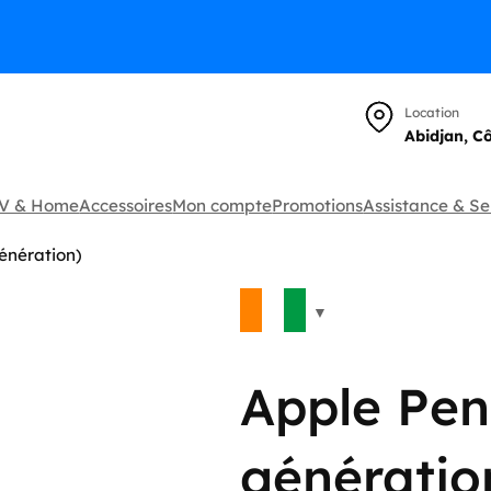
Location
Abidjan, C
TV & Home
Accessoires
Mon compte
Promotions
Assistance & Se
énération)
🔍
Apple Penc
génératio