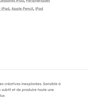
cessoires iPad
,
Périphériques
r iPad
,
Apple Pencil
,
iPad
ves créatives inexplorées. Sensible à
e subtil et de produire toute une
lus