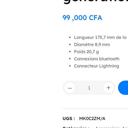
99 ,000
CFA
Longueur 175,7 mm de la
Diamètre 8,9 mm
Poids 20,7 g
Connexions bluetooth
Connecteur Lightning
quantité
–
+
de
Apple
Pencil
(1re
génération)
UGS :
MK0C2ZM/A