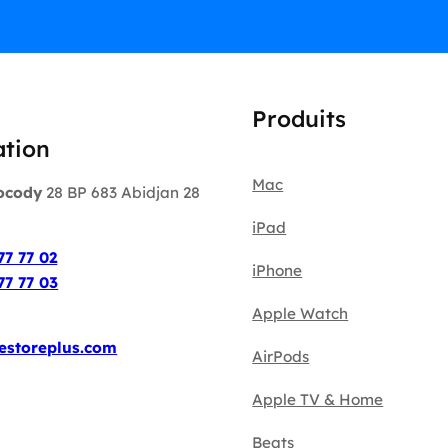
Produits
ation
Mac
ocody
28 BP 683 Abidjan 28
iPad
:
77 77 02
iPhone
77 77 03
Apple Watch
estoreplus.com
AirPods
Apple TV & Home
Beats