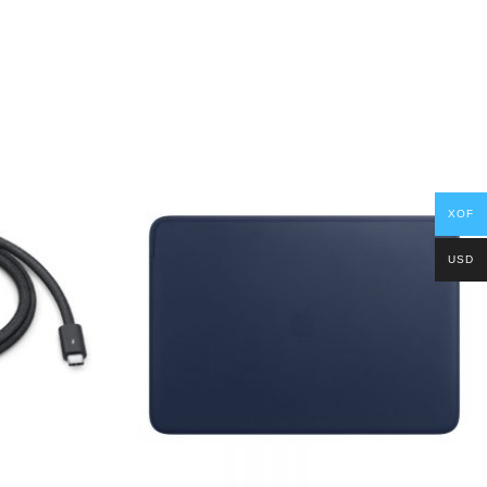
XOF
USD