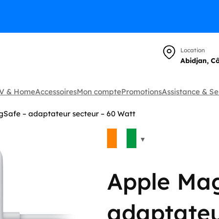
Location
Abidjan, C
TV & Home
Accessoires
Mon compte
Promotions
Assistance & Se
Safe – adaptateur secteur – 60 Watt
🔍
Apple Ma
adaptateu