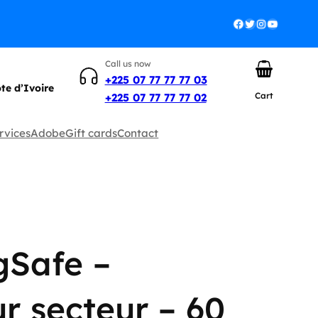
Facebook
Twitter
Instagram
YouTube
Call us now
+225 07 77 77 77 03
ôte d’Ivoire
Cart
+225 07 77 77 77 02
rvices
Adobe
Gift cards
Contact
gSafe –
r secteur – 60