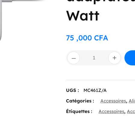
Watt
75 ,000
CFA
quantité
–
+
de
Apple
MagSafe
–
adaptateur
secteur
UGS :
MC461Z/A
–
60
Catégories :
Accessoires
,
Al
Watt
Étiquettes :
Accessoires
,
Acc