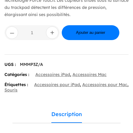
technologie Force Touch. Les capteurs situés sous la surface
du trackpad détectent les différences de pression,
élargissant ainsi ses possibilités.
quantité
–
+
de
Ajouter au panier
Magic
Trackpad
–
Surface
Multi-
UGS :
MMMP3Z/A
Touch
–
Catégories :
Accessoires iPad
,
Accessoires Mac
Noir
Étiquettes :
Accessoires pour iPad
,
Accessoires pour Mac
,
Souris
Description