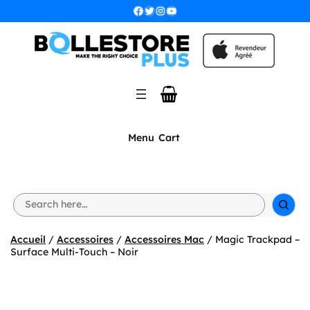
Aller
Facebook
Twitter
Instagram
YouTube
au
contenu
Menu
Cart
S
e
a
r
Accueil
/
Accessoires
/
Accessoires Mac
/ Magic Trackpad –
c
Surface Multi-Touch – Noir
h