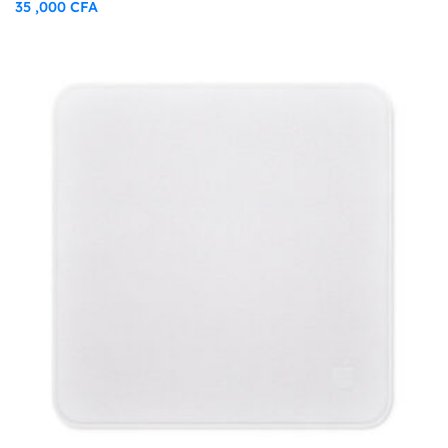
35 ,000
CFA