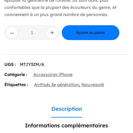
épouser la géométrie de l’oreille. Ils sont donc plus
confortables que la plupart des écouteurs du genre, et
conviennent à un plus grand nombre de personnes.
quantité
–
+
de
Ajouter au panier
Apple
Earpods
USB-
C
(MTJY3ZM/A)
UGS :
MTJY3ZM/A
Catégorie :
Accessoires iPhone
Étiquettes :
AirPods 3e génération
,
Nouveauté
Description
Informations complémentaires