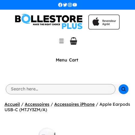
Aller
Facebook
Twitter
Instagram
YouTube
au
contenu
Menu
Cart
S
e
a
r
Accueil
/
Accessoires
/
Accessoires iPhone
/ Apple Earpods
c
USB-C (MTJY3ZM/A)
h