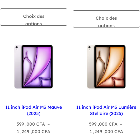
de
prix :
prix :
799
Choix des
799
Choix des
,000 CFA
options
,000 C
options
à
à
1
1
,470
,470
,000 CFA
,000 C
11 inch iPad Air M3 Mauve
11 inch iPad Air M3 Lumière
(2025)
Stellaire (2025)
599 ,000
CFA
–
599 ,000
CFA
–
Plage
Plage
1 ,249 ,000
CFA
1 ,249 ,000
CFA
de
de