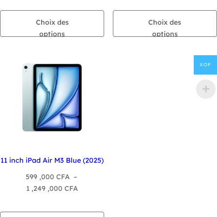
prix :
prix :
599
599
Choix des
Choix des
,000 CFA
,000 C
options
options
à
à
1
1
XOF
,249
,249
,000 CFA
,000 C
11 inch iPad Air M3 Blue (2025)
599 ,000
CFA
–
Plage
1 ,249 ,000
CFA
de
prix :