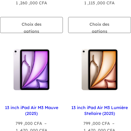
Plage
Plage
1 ,260 ,000
CFA
1 ,115 ,000
CFA
de
de
prix :
prix :
680
520
Choix des
Choix des
,000 CFA
,000 CF
options
options
à
à
1
1
,260
,115
,000 CFA
,000 CF
13 inch iPad Air M3 Mauve
13 inch iPad Air M3 Lumière
(2025)
Stellaire (2025)
799 ,000
CFA
–
799 ,000
CFA
–
Plage
Plage
1 ,470 ,000
CFA
1 ,470 ,000
CFA