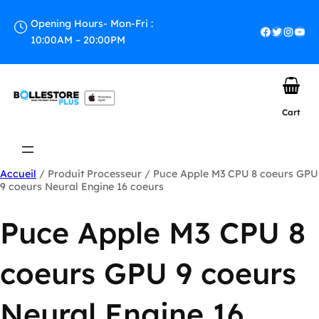
Aller
au
Opening Hours- Mon-Fri :
Facebook
Twitter
Instagram
YouTube
contenu
10:00AM – 20:00PM
Cart
Accueil
/ Produit Processeur / Puce Apple M3 CPU 8 coeurs GPU
9 coeurs Neural Engine 16 coeurs
Puce Apple M3 CPU 8
coeurs GPU 9 coeurs
Neural Engine 16