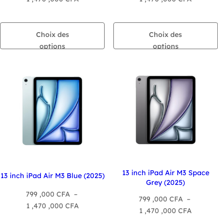
de
de
prix :
prix :
799
799
Choix des
Choix des
,000 CFA
,000 C
options
options
à
à
1
1
,470
,470
,000 CFA
,000 C
13 inch iPad Air M3 Space
13 inch iPad Air M3 Blue (2025)
Grey (2025)
799 ,000
CFA
–
799 ,000
CFA
–
Plage
1 ,470 ,000
CFA
Plage
1 ,470 ,000
CFA
de