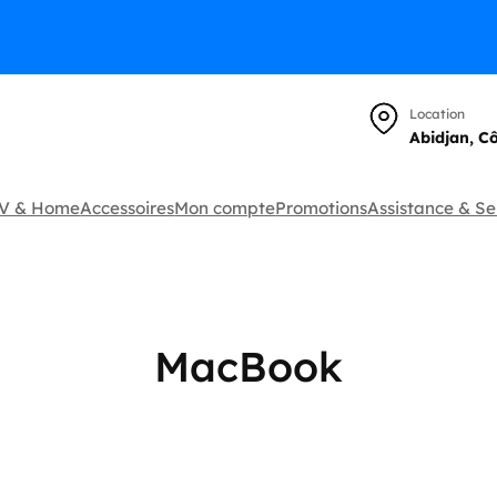
Location
Abidjan, C
TV & Home
Accessoires
Mon compte
Promotions
Assistance & Se
MacBook