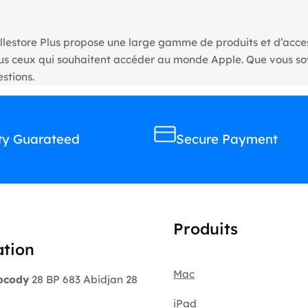
llestore Plus propose une large gamme de produits et d’access
tous ceux qui souhaitent accéder au monde Apple. Que vous s
stions.
ty Guarateed
Secure Payment
Produits
ation
Mac
ocody
28 BP 683 Abidjan 28
iPad
: