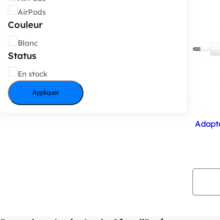
AirPods
Couleur
Couleur
Blanc
Status
État
En stock
Appliquer
Adapt