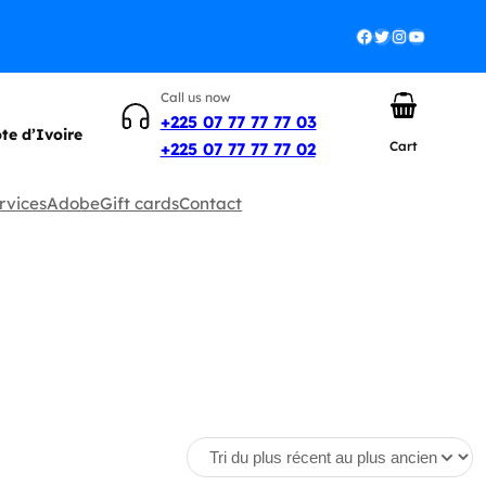
Facebook
Twitter
Instagram
YouTube
Call us now
+225 07 77 77 77 03
ôte d’Ivoire
Cart
+225 07 77 77 77 02
rvices
Adobe
Gift cards
Contact