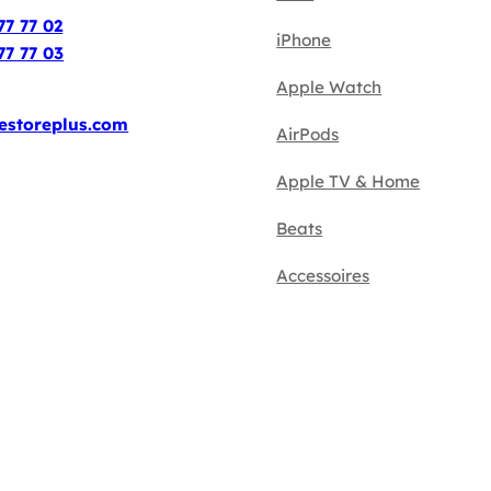
77 77 02
iPhone
77 77 03
Apple Watch
estoreplus.com
AirPods
Apple TV & Home
Beats
Accessoires