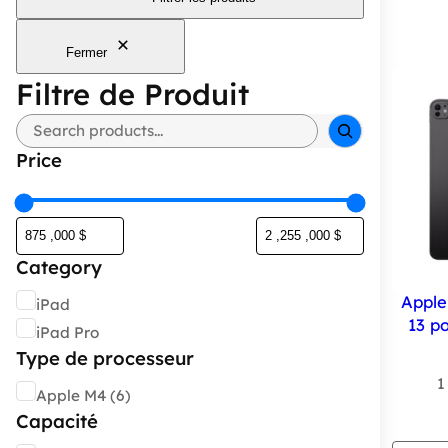
Fermer
Filtre de Produit
Rechercher
Price
Category
Catégorie
Apple
iPad
13 p
iPad Pro
Type de processeur
1
Type
Apple M4
(6)
de
Capacité
processeur