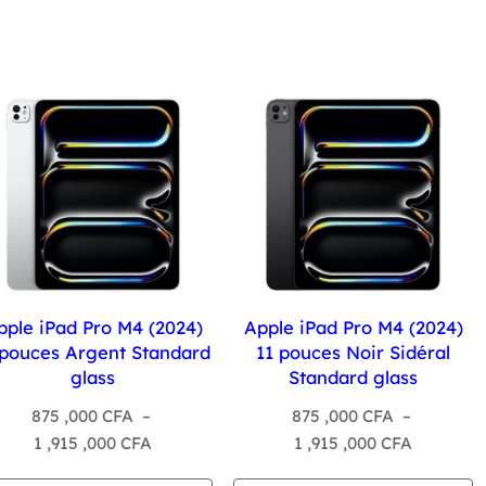
pple iPad Pro M4 (2024)
Apple iPad Pro M4 (2024)
 pouces Argent Standard
11 pouces Noir Sidéral
glass
Standard glass
875 ,000
CFA
–
875 ,000
CFA
–
Plage
Plage
1 ,915 ,000
CFA
1 ,915 ,000
CFA
de
de