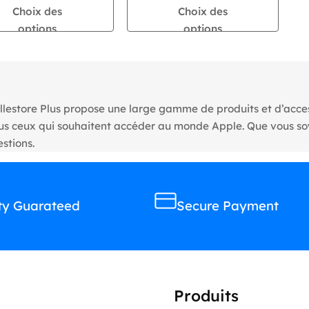
prix :
prix :
Choix des
Choix des
1
1
options
options
,125
,125
,000 CFA
,000 CFA
à
à
2
2
llestore Plus propose une large gamme de produits et d’access
,159
,165
tous ceux qui souhaitent accéder au monde Apple. Que vous s
,000 CFA
,000 CFA
stions.
ty Guarateed
Secure Payment
Produits