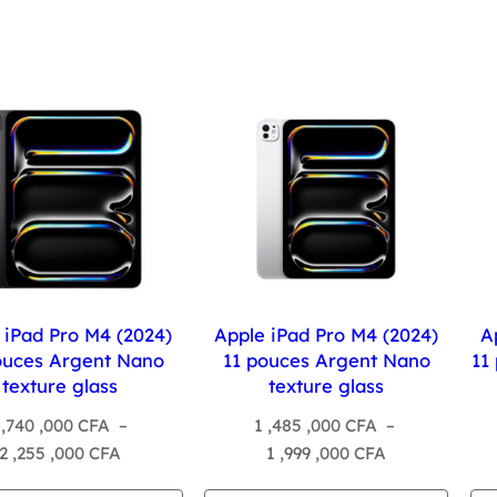
 iPad Pro M4 (2024)
Apple iPad Pro M4 (2024)
A
ouces Argent Nano
11 pouces Argent Nano
11
texture glass
texture glass
 ,740 ,000
CFA
–
1 ,485 ,000
CFA
–
Plage
Plage
2 ,255 ,000
CFA
1 ,999 ,000
CFA
de
de