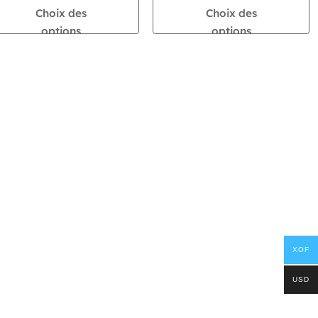
prix :
prix :
Choix des
Choix des
875
875
options
options
,000 CFA
,000 CFA
à
à
1
1
,915
,915
,000 CFA
,000 CFA
XOF
USD