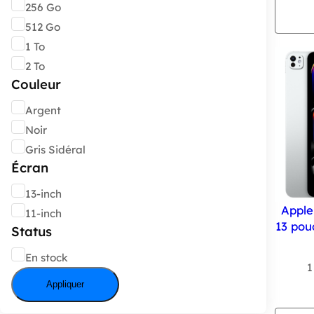
Capacité
256 Go
512 Go
1 To
2 To
Couleur
Couleur
Argent
Noir
Gris Sidéral
Écran
Écran
13-inch
Apple
11-inch
13 pou
Status
État
En stock
1
Appliquer