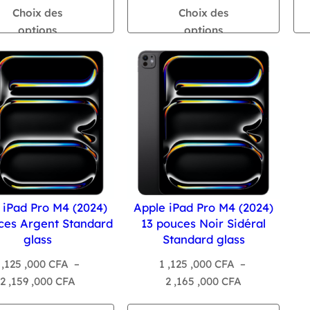
prix :
prix :
Choix des
Choix des
1
1
options
options
,740
,485
,000 CFA
,000 CFA
à
à
2
1
,255
,999
,000 CFA
,000 CFA
 iPad Pro M4 (2024)
Apple iPad Pro M4 (2024)
ces Argent Standard
13 pouces Noir Sidéral
glass
Standard glass
 ,125 ,000
CFA
–
1 ,125 ,000
CFA
–
Plage
Plage
2 ,159 ,000
CFA
2 ,165 ,000
CFA
de
de