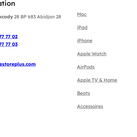
ation
Mac
ocody
28 BP 683 Abidjan 28
iPad
:
77 77 02
iPhone
77 77 03
Apple Watch
estoreplus.com
AirPods
Apple TV & Home
Beats
Accessoires