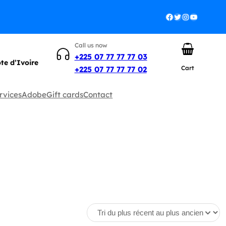
Facebook
Twitter
Instagram
YouTube
Call us now
+225 07 77 77 77 03
ôte d’Ivoire
Cart
+225 07 77 77 77 02
rvices
Adobe
Gift cards
Contact