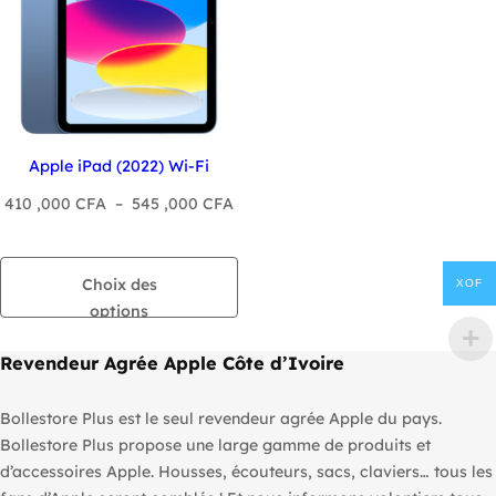
Apple iPad (2022) Wi-Fi
Plage
410 ,000
CFA
–
545 ,000
CFA
de
prix :
410
Choix des
XOF
,000 CFA
options
à
Revendeur Agrée Apple Côte d’Ivoire
545
,000 CFA
Bollestore Plus est le seul revendeur agrée Apple du pays.
Bollestore Plus propose une large gamme de produits et
d’accessoires Apple. Housses, écouteurs, sacs, claviers… tous les