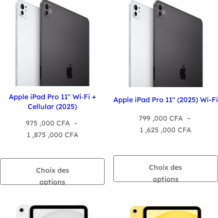
2
,090
,275
,000 CFA
,000 C
Apple iPad Pro 11″ Wi‑Fi +
Apple iPad Pro 11″ (2025) Wi-Fi
Cellular (2025)
799 ,000
CFA
–
975 ,000
CFA
–
Plage
1 ,625 ,000
CFA
Plage
1 ,875 ,000
CFA
de
de
prix :
prix :
799
Choix des
975
Choix des
,000 CF
options
,000 CFA
options
à
à
1
1
,625
,875