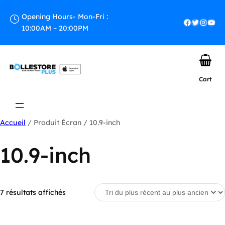
Aller
au
Opening Hours- Mon-Fri :
Facebook
Twitter
Instagram
YouTube
contenu
10:00AM – 20:00PM
Cart
Accueil
/ Produit Écran / 10.9-inch
10.9-inch
Trié
7 résultats affichés
du
plus