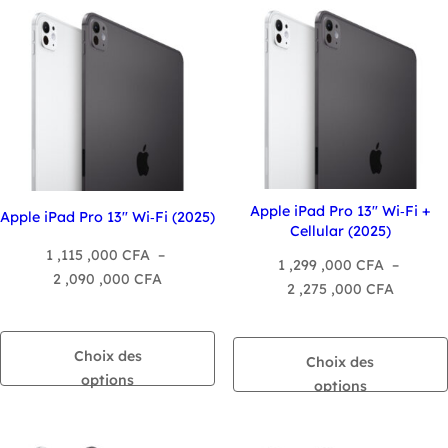
récent
au
plus
ancien
Apple iPad Pro 13″ Wi‑Fi +
Apple iPad Pro 13″ Wi‑Fi (2025)
Cellular (2025)
1 ,115 ,000
CFA
–
1 ,299 ,000
CFA
–
Plage
2 ,090 ,000
CFA
Plage
2 ,275 ,000
CFA
de
de
prix :
prix :
1
Choix des
1
Choix des
,115
options
,299
options
,000 CFA
,000 C
à
à
2