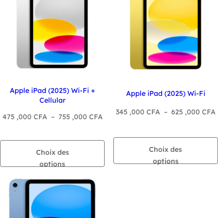
,000 CF
,000 CFA
Apple iPad (2025) Wi-Fi +
Apple iPad (2025) Wi-Fi
Cellular
345 ,000
CFA
–
625 ,000
CFA
Plage
475 ,000
CFA
–
755 ,000
CFA
de
p
prix :
Choix des
475
Choix des
options
,000 CFA
options
à
755
,000 CFA