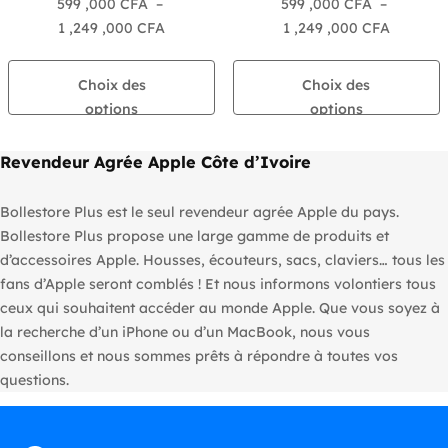
599 ,000
CFA
–
599 ,000
CFA
–
Plage
Plage
1 ,249 ,000
CFA
1 ,249 ,000
CFA
de
de
prix :
prix :
Choix des
Choix des
599
599
options
options
,000 CFA
,000 CF
à
à
Revendeur Agrée Apple Côte d’Ivoire
1
1
,249
,249
Bollestore Plus est le seul revendeur agrée Apple du pays.
,000 CFA
,000 CF
Bollestore Plus propose une large gamme de produits et
d’accessoires Apple. Housses, écouteurs, sacs, claviers… tous les
fans d’Apple seront comblés ! Et nous informons volontiers tous
ceux qui souhaitent accéder au monde Apple. Que vous soyez à
la recherche d’un iPhone ou d’un MacBook, nous vous
conseillons et nous sommes prêts à répondre à toutes vos
questions.