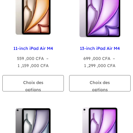
11-inch iPad Air M4
13-inch iPad Air M4
559 ,000
CFA
–
699 ,000
CFA
–
Plage
Plage
1 ,159 ,000
CFA
1 ,299 ,000
CFA
de
de
prix :
prix :
Choix des
Choix des
559
699
options
options
,000 CFA
,000 CF
à
à
1
1
,159
,299
,000 CFA
,000 CF