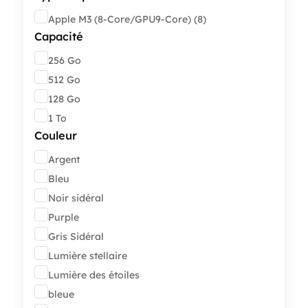
Type
Apple M3 (8-Core/GPU9-Core)
(8)
de
Capacité
processeur
Capacité
256 Go
512 Go
128 Go
1 To
Couleur
Couleur
Argent
Bleu
Noir sidéral
Purple
Gris Sidéral
Lumière stellaire
Lumière des étoiles
bleue