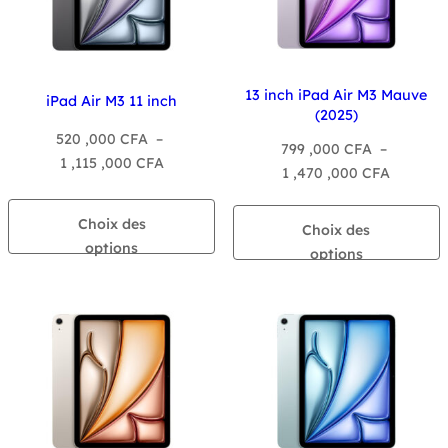
13 inch iPad Air M3 Mauve
iPad Air M3 11 inch
(2025)
520 ,000
CFA
–
799 ,000
CFA
–
Plage
1 ,115 ,000
CFA
Plage
1 ,470 ,000
CFA
de
de
prix :
prix :
Choix des
Choix des
520
799
options
options
,000 CFA
,000 CF
à
à
1
1
,115
,470
,000 CFA
,000 CF