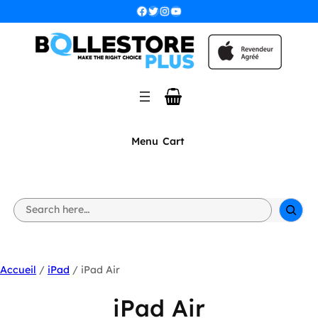
Facebook
Twitter
Instagram
YouTube
Menu
Cart
S
e
a
r
c
h
Accueil
/
iPad
/ iPad Air
iPad Air