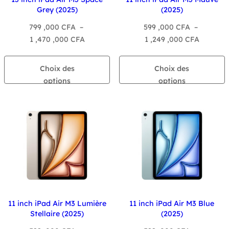
Grey (2025)
(2025)
799 ,000
CFA
–
599 ,000
CFA
–
Plage
Plage
1 ,470 ,000
CFA
1 ,249 ,000
CFA
de
de
prix :
prix :
Choix des
Choix des
799
599
options
options
,000 CFA
,000 CF
à
à
1
1
,470
,249
,000 CFA
,000 CF
11 inch iPad Air M3 Lumière
11 inch iPad Air M3 Blue
Stellaire (2025)
(2025)