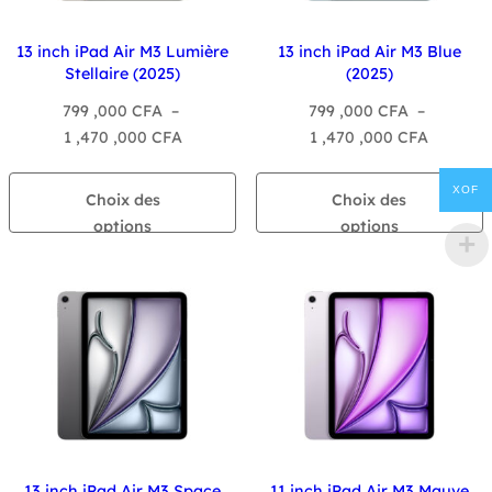
13 inch iPad Air M3 Lumière
13 inch iPad Air M3 Blue
Stellaire (2025)
(2025)
799 ,000
CFA
–
799 ,000
CFA
–
Plage
Plage
1 ,470 ,000
CFA
1 ,470 ,000
CFA
de
de
prix :
prix :
XOF
Choix des
Choix des
799
799
options
options
,000 CFA
,000 CF
à
à
1
1
,470
,470
,000 CFA
,000 CF
13 inch iPad Air M3 Space
11 inch iPad Air M3 Mauve