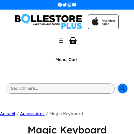
Facebook
Twitter
Instagram
YouTube
Menu
Cart
S
e
a
r
c
h
Accueil
/
Accessoires
/ Magic Keyboard
Magic Keyboard