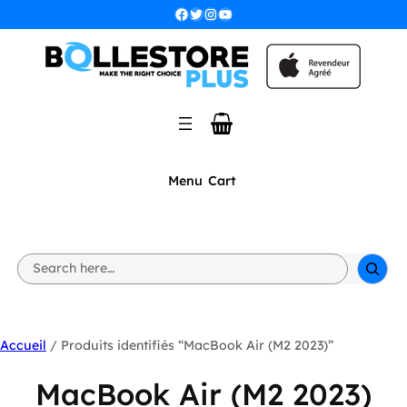
Facebook
Twitter
Instagram
YouTube
Menu
Cart
S
e
a
r
c
h
Accueil
/ Produits identifiés “MacBook Air (M2 2023)”
MacBook Air (M2 2023)