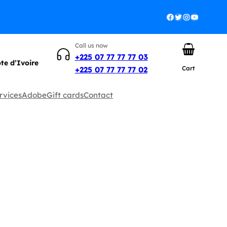
Facebook
Twitter
Instagram
YouTube
Call us now
+225 07 77 77 77 03
ôte d’Ivoire
Cart
+225 07 77 77 77 02
rvices
Adobe
Gift cards
Contact