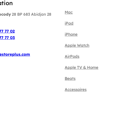
ation
Mac
ocody
28 BP 683 Abidjan 28
iPad
:
77 77 02
iPhone
77 77 03
Apple Watch
estoreplus.com
AirPods
Apple TV & Home
Beats
Accessoires