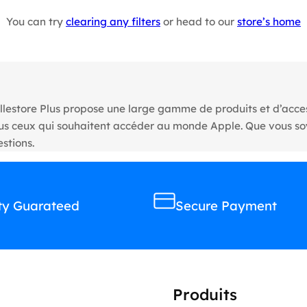
You can try
clearing any filters
or head to our
store’s home
llestore Plus propose une large gamme de produits et d’access
tous ceux qui souhaitent accéder au monde Apple. Que vous s
stions.
ty Guarateed
Secure Payment
Produits